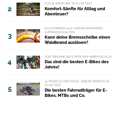
FOCUS AVENTURA² FS 6.7 IM TEST
2
Komfort-Sänfte für Alltag und
Abenteuer?
GLUTSOMMER 2026: WARUM RADFAHRER
AUFPASSEN SOLLTEN
3
Kann deine Bremsscheibe einen
Waldbrand auslösen?
VON TREKKING BIS E-MTB: WIR HABEN SIE ALLE!
4
Das sind die besten E-Bikes des
Jahres!
32 MODELLE VON THULE, UEBLER, NORAUTO &
CO IM TEST
5
Die besten Fahrradträger für E-
Bikes, MTBs und Co.