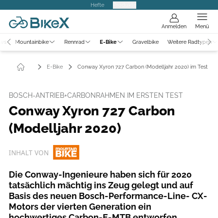
Hefte
Produkte
Anmelden
Menü
ews
Mountainbike
Rennrad
E-Bike
Gravelbike
Weitere Radtypen
E-Bike
Conway Xyron 727 Carbon (Modelljahr 2020) im Test
BOSCH-ANTRIEB+CARBONRAHMEN IM ERSTEN TEST
Conway Xyron 727 Carbon
(Modelljahr 2020)
INHALT VON
Die Conway-Ingenieure haben sich für 2020
tatsächlich mächtig ins Zeug gelegt und auf
Basis des neuen Bosch-Performance-Line- CX-
Motors der vierten Generation ein
hochwertiges Carbon-E-MTB entworfen.