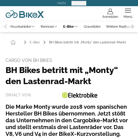
Hefte
Produkte
Anmelden
Menü
ews
Mountainbike
Rennrad
E-Bike
Gravelbike
Weitere Radtypen
E-Bike
BH Bikes betritt mit „Monty“ den Lastenrad-Markt
CARGO VON BH BIKES
BH Bikes betritt mit „Monty“
den Lastenrad-Markt
INHALT VON
Die Marke Monty wurde 2018 vom spanischen
Hersteller BH Bikes übernommen. Jetzt stößt
das Unternehmen in den Cargobike-Markt vor
und stellt erstmals drei Lastenräder vor. Das
V8, V6 und V4 in der BikeX-Kurzvorstellung.