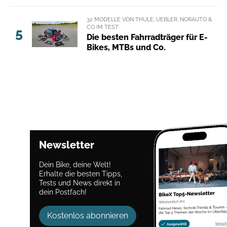
32 MODELLE VON THULE, UEBLER, NORAUTO &
CO IM TEST
5
Die besten Fahrradträger für E-
Bikes, MTBs und Co.
Newsletter
Dein Bike, deine Welt!
Erhalte die besten Tipps,
Tests und News direkt in
dein Postfach!
Kostenlos abonnieren