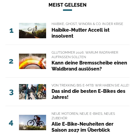
MEIST GELESEN
HAIBIKE, GHOST, WINORA & CO. IN DER KRISE
1
Haibike-Mutter Accell ist
insolvent
GLUTSOMMER 2026: WARUM RADFAHRER
AUFPASSEN SOLLTEN
2
Kann deine Bremsscheibe einen
Waldbrand auslösen?
VON TREKKING BIS E-MTB: WIR HABEN SIE ALLE!
3
Das sind die besten E-Bikes des
Jahres!
NEUE MOTOREN, NEUE E-BIKES, NEUES
ZUBEHÖR
4
Alle E-Bike-Neuheiten der
Saison 2027 im Überblick