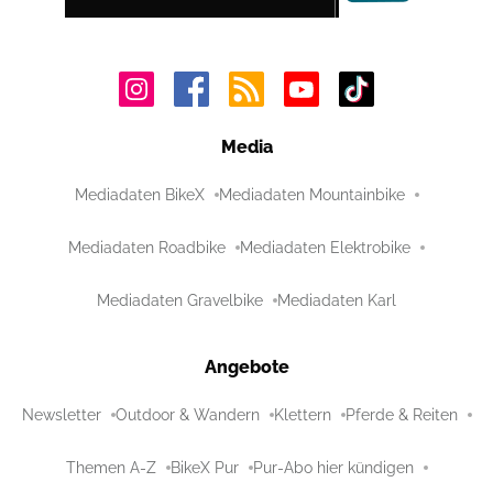
Media
Mediadaten BikeX
Mediadaten Mountainbike
Mediadaten Roadbike
Mediadaten Elektrobike
Mediadaten Gravelbike
Mediadaten Karl
Angebote
Newsletter
Outdoor & Wandern
Klettern
Pferde & Reiten
Themen A-Z
BikeX Pur
Pur-Abo hier kündigen