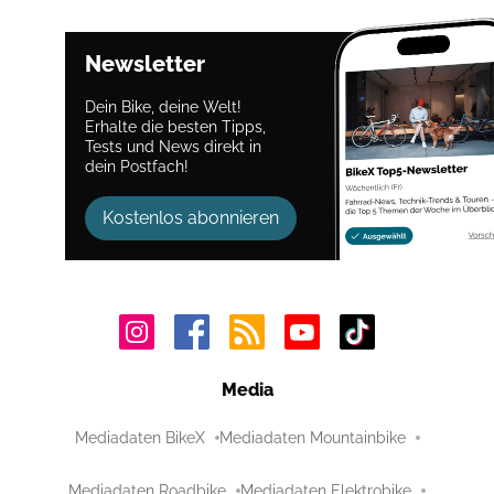
Newsletter
Dein Bike, deine Welt!
Erhalte die besten Tipps,
Tests und News direkt in
dein Postfach!
Kostenlos abonnieren
Media
Mediadaten BikeX
Mediadaten Mountainbike
Mediadaten Roadbike
Mediadaten Elektrobike