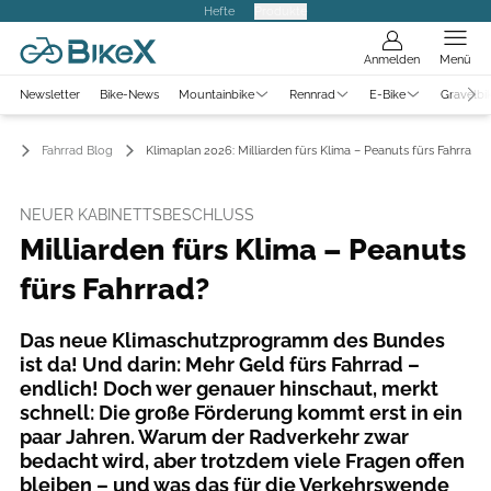
Hefte
Produkte
Anmelden
Menü
Newsletter
Bike-News
Mountainbike
Rennrad
E-Bike
Gravelbi
Fahrrad Blog
Klimaplan 2026: Milliarden fürs Klima – Peanuts fürs Fahrrad?
NEUER KABINETTSBESCHLUSS
Milliarden fürs Klima – Peanuts
fürs Fahrrad?
Das neue Klimaschutzprogramm des Bundes
ist da! Und darin: Mehr Geld fürs Fahrrad –
endlich! Doch wer genauer hinschaut, merkt
schnell: Die große Förderung kommt erst in ein
paar Jahren. Warum der Radverkehr zwar
bedacht wird, aber trotzdem viele Fragen offen
bleiben – und was das für die Verkehrswende