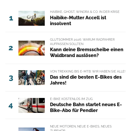
HAIBIKE, GHOST, WINORA & CO. IN DER KRISE
1
Haibike-Mutter Accell ist
insolvent
GLUTSOMMER 2026: WARUM RADFAHRER
AUFPASSEN SOLLTEN
2
Kann deine Bremsscheibe einen
Waldbrand auslösen?
VON TREKKING BIS E-MTB: WIR HABEN SIE ALLE!
3
Das sind die besten E-Bikes des
Jahres!
E-BIKE KOSTENLOS IM ZUG
4
Deutsche Bahn startet neues E-
Bike-Abo für Pendler
NEUE MOTOREN, NEUE E-BIKES, NEUES
ZUBEHÖR