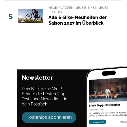
NEUE MOTOREN, NEUE E-BIKES, NEUES
ZUBEHÖR
5
Alle E-Bike-Neuheiten der
Saison 2027 im Überblick
Newsletter
Dein Bike, deine Welt!
Erhalte die besten Tipps,
Tests und News direkt in
dein Postfach!
Kostenlos abonnieren