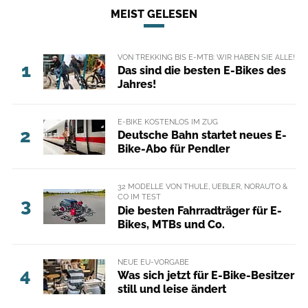
MEIST GELESEN
VON TREKKING BIS E-MTB: WIR HABEN SIE ALLE!
1
Das sind die besten E-Bikes des
Jahres!
E-BIKE KOSTENLOS IM ZUG
2
Deutsche Bahn startet neues E-
Bike-Abo für Pendler
32 MODELLE VON THULE, UEBLER, NORAUTO &
CO IM TEST
3
Die besten Fahrradträger für E-
Bikes, MTBs und Co.
NEUE EU-VORGABE
4
Was sich jetzt für E-Bike-Besitzer
still und leise ändert