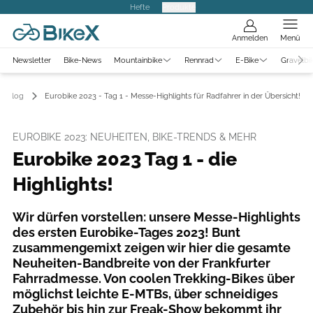
Hefte
Produkte
Anmelden
Menü
Newsletter
Bike-News
Mountainbike
Rennrad
E-Bike
Gravelbi
ad Blog
Eurobike 2023 - Tag 1 - Messe-Highlights für Radfahrer in der Übersicht!
EUROBIKE 2023: NEUHEITEN, BIKE-TRENDS & MEHR
Eurobike 2023 Tag 1 - die
Highlights!
Wir dürfen vorstellen: unsere Messe-Highlights
des ersten Eurobike-Tages 2023! Bunt
zusammengemixt zeigen wir hier die gesamte
Neuheiten-Bandbreite von der Frankfurter
Fahrradmesse. Von coolen Trekking-Bikes über
möglichst leichte E-MTBs, über schneidiges
Zubehör bis hin zur Freak-Show bekommt ihr