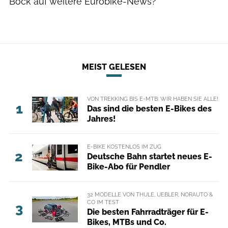
Bock auf weitere Eurobike-News?
MEIST GELESEN
VON TREKKING BIS E-MTB: WIR HABEN SIE ALLE!
1
Das sind die besten E-Bikes des
Jahres!
E-BIKE KOSTENLOS IM ZUG
2
Deutsche Bahn startet neues E-
Bike-Abo für Pendler
32 MODELLE VON THULE, UEBLER, NORAUTO &
CO IM TEST
3
Die besten Fahrradträger für E-
Bikes, MTBs und Co.