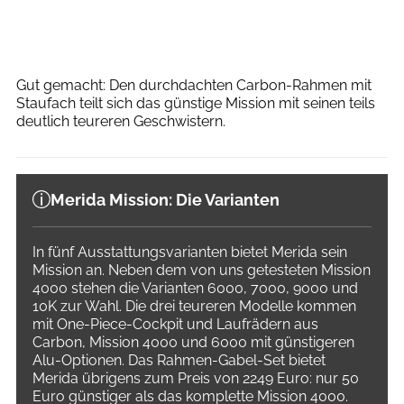
Dan Zoubek
Gut gemacht: Den durchdachten Carbon-Rahmen mit
Staufach teilt sich das günstige Mission mit seinen teils
deutlich teureren Geschwistern.
Merida Mission: Die Varianten
In fünf Ausstattungsvarianten bietet Merida sein
Mission an. Neben dem von uns getesteten Mission
4000 stehen die Varianten 6000, 7000, 9000 und
10K zur Wahl. Die drei teureren Modelle kommen
mit One-Piece-Cockpit und Laufrädern aus
Carbon, Mission 4000 und 6000 mit günstigeren
Alu-Optionen. Das Rahmen-Gabel-Set bietet
Merida übrigens zum Preis von 2249 Euro: nur 50
Euro günstiger als das komplette Mission 4000.