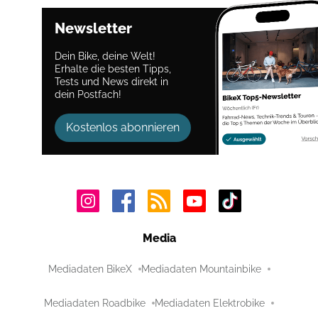
Newsletter
Dein Bike, deine Welt!
Erhalte die besten Tipps,
Tests und News direkt in
dein Postfach!
Kostenlos abonnieren
Media
Mediadaten BikeX
Mediadaten Mountainbike
Mediadaten Roadbike
Mediadaten Elektrobike