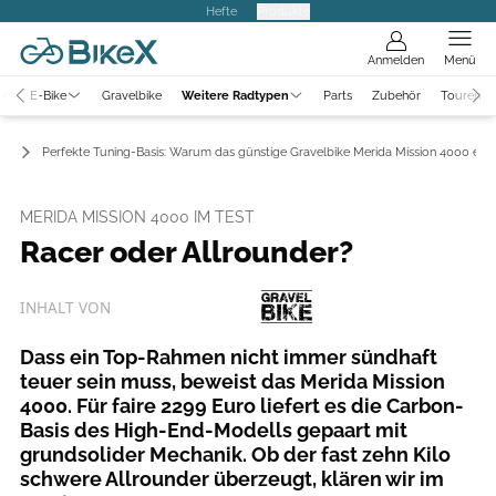
Hefte
Produkte
Anmelden
Menü
E-Bike
Gravelbike
Weitere Radtypen
Parts
Zubehör
Touren
ke
Perfekte Tuning-Basis: Warum das günstige Gravelbike Merida Mission 4000 ein G
MERIDA MISSION 4000 IM TEST
Racer oder Allrounder?
INHALT VON
Dass ein Top-Rahmen nicht immer sündhaft
teuer sein muss, beweist das Merida Mission
4000. Für faire 2299 Euro liefert es die Carbon-
Basis des High-End-Modells gepaart mit
grundsolider Mechanik. Ob der fast zehn Kilo
schwere Allrounder überzeugt, klären wir im