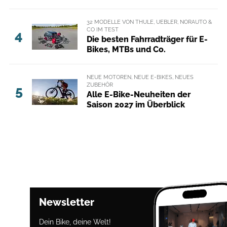
32 MODELLE VON THULE, UEBLER, NORAUTO &
CO IM TEST
4
Die besten Fahrradträger für E-
Bikes, MTBs und Co.
NEUE MOTOREN, NEUE E-BIKES, NEUES
ZUBEHÖR
5
Alle E-Bike-Neuheiten der
Saison 2027 im Überblick
Newsletter
Dein Bike, deine Welt!