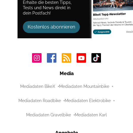
Erhalte die besten Tipps,
Tests und News direkt in
dein Postfach!
Kostenlos abonnieren
Media
Mediadaten BikeX
Mediadaten Mountainbike
Mediadaten Roadbike
Mediadaten Elektrobike
Mediadaten Gravelbike
Mediadaten Karl
Angebote