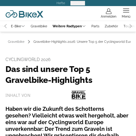
Hefte
Produkte
Anmelden
Menü
d
E-Bike
Gravelbike
Weitere Radtypen
Parts
Zubehör
Touren
Gravelbike
Gravelbike-Highlights 2026: Unsere Top 5 der Cyclingworld Europ
CYCLINGWORLD 2026
Das sind unsere Top 5
Gravelbike-Highlights
INHALT VON
Haben wir die Zukunft des Schotterns
gesehen? Vielleicht etwas weit hergeholt, aber
eins war auf der Cyclingworld Europe
unverkennbar: Der Trend zum Graveln ist
ungebrochen! Wir präsentieren dir deshalb