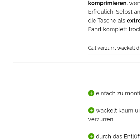
komprimieren
, wen
Erfreulich: Selbst 
die Tasche als
extr
Fahrt komplett troc
Gut verzurrt wackelt d
einfach zu mont
wackelt kaum und
verzurren
durch das Entlü