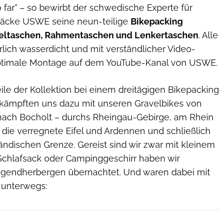
go far" – so bewirbt der schwedische Experte für
äcke USWE seine neun-teilige
Bikepacking
tteltaschen, Rahmentaschen und Lenkertaschen
. Alle
lich wasserdicht und mit verständlicher Video-
 optimale Montage auf dem YouTube-Kanal von USWE.
ile der Kollektion bei einem dreitägigen Bikepacking
d kämpften uns dazu mit unseren Gravelbikes von
nach Bocholt – durchs Rheingau-Gebirge, am Rhein
 die verregnete Eifel und Ardennen und schließlich
ändischen Grenze. Gereist sind wir zwar mit kleinem
 Schlafsack oder Campinggeschirr haben wir
Jugendherbergen übernachtet. Und waren dabei mit
 unterwegs: