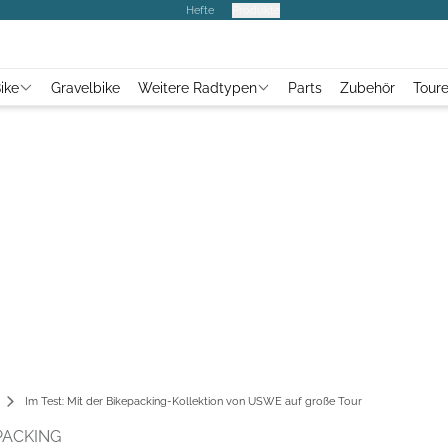
Hefte
Produkte
ike
Gravelbike
Weitere Radtypen
Parts
Zubehör
Tour
Im Test: Mit der Bikepacking-Kollektion von USWE auf große Tour
PACKING