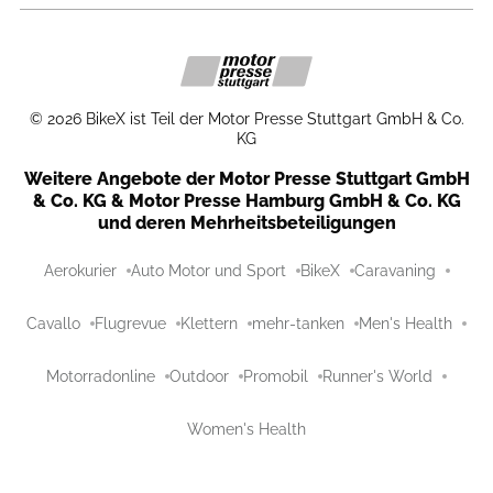
©
2026
BikeX ist Teil der Motor Presse Stuttgart GmbH & Co.
KG
Weitere Angebote der Motor Presse Stuttgart GmbH
& Co. KG & Motor Presse Hamburg GmbH & Co. KG
und deren Mehrheitsbeteiligungen
Aerokurier
Auto Motor und Sport
BikeX
Caravaning
Cavallo
Flugrevue
Klettern
mehr-tanken
Men's Health
Motorradonline
Outdoor
Promobil
Runner's World
Women's Health