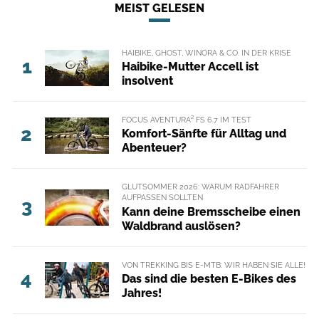
MEIST GELESEN
HAIBIKE, GHOST, WINORA & CO. IN DER KRISE
1
Haibike-Mutter Accell ist
insolvent
FOCUS AVENTURA² FS 6.7 IM TEST
2
Komfort-Sänfte für Alltag und
Abenteuer?
GLUTSOMMER 2026: WARUM RADFAHRER
AUFPASSEN SOLLTEN
3
Kann deine Bremsscheibe einen
Waldbrand auslösen?
VON TREKKING BIS E-MTB: WIR HABEN SIE ALLE!
4
Das sind die besten E-Bikes des
Jahres!