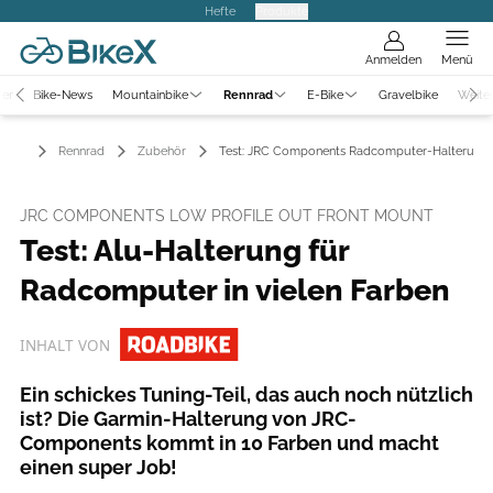
Hefte
Produkte
Anmelden
Menü
ter
Bike-News
Mountainbike
Rennrad
E-Bike
Gravelbike
Weite
Rennrad
Zubehör
Test: JRC Components Radcomputer-Halterung
JRC COMPONENTS LOW PROFILE OUT FRONT MOUNT
Test: Alu-Halterung für
Radcomputer in vielen Farben
INHALT VON
Ein schickes Tuning-Teil, das auch noch nützlich
ist? Die Garmin-Halterung von JRC-
Components kommt in 10 Farben und macht
einen super Job!