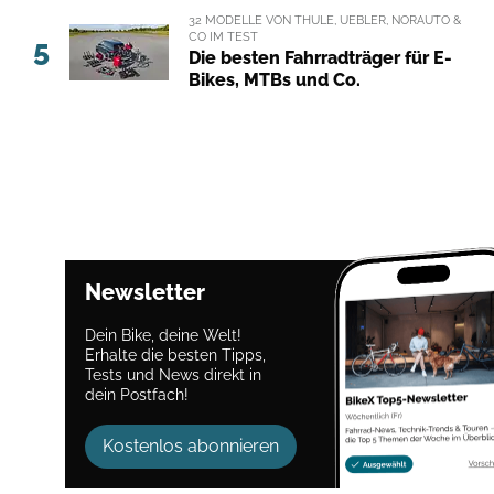
32 MODELLE VON THULE, UEBLER, NORAUTO &
CO IM TEST
5
Die besten Fahrradträger für E-
Bikes, MTBs und Co.
Newsletter
Dein Bike, deine Welt!
Erhalte die besten Tipps,
Tests und News direkt in
dein Postfach!
Kostenlos abonnieren