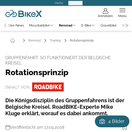
Hefte
Produkte
Anmelden
Menü
er
Bike-News
Mountainbike
Rennrad
E-Bike
Gravelbike
Weiter
Rennrad
Training
Rotationsprinzip
GRUPPENFAHRT: SO FUNKTIONIERT DER BELGISCHE
KREISEL
Rotationsprinzip
INHALT VON
Die Königsdisziplin des Gruppenfahrens ist der
Belgische Kreisel. RoadBIKE-­Experte Mike
Kluge erklärt, worauf es dabei ankommt.
4 Bilder
Veröffentlicht am 17.09.2008