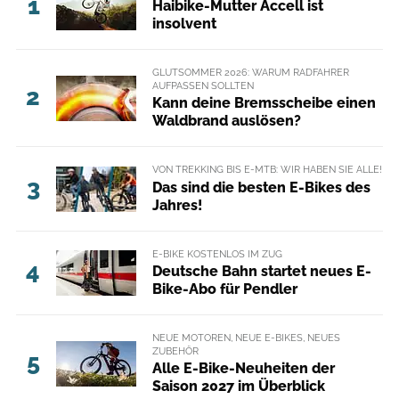
1
Haibike-Mutter Accell ist
insolvent
GLUTSOMMER 2026: WARUM RADFAHRER
AUFPASSEN SOLLTEN
2
Kann deine Bremsscheibe einen
Waldbrand auslösen?
VON TREKKING BIS E-MTB: WIR HABEN SIE ALLE!
3
Das sind die besten E-Bikes des
Jahres!
E-BIKE KOSTENLOS IM ZUG
4
Deutsche Bahn startet neues E-
Bike-Abo für Pendler
NEUE MOTOREN, NEUE E-BIKES, NEUES
ZUBEHÖR
5
Alle E-Bike-Neuheiten der
Saison 2027 im Überblick