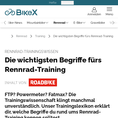
Hefte
Produkte
Anmelden
Menü
ter
Bike-News
Mountainbike
Rennrad
E-Bike
Gravelbike
Weite
Rennrad
Training
Die wichtigsten Begriffe fürs Rennrad-Training
RENNRAD-TRAININGSWISSEN
Die wichtigsten Begriffe fürs
Rennrad-Training
INHALT VON
FTP? Powermeter? Fatmax? Die
Trainingswissenschaft klingt manchmal
unverständlich. Unser Trainingslexikon erklärt
dir, welche Begriffe du rund ums Rennrad-
Training kennen solltest.