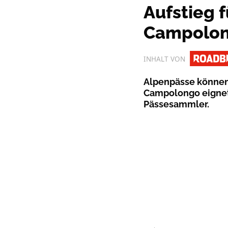
Aufstieg f
Campolo
INHALT VON
Alpenpässe können
Campolongo eignet s
Pässesammler.