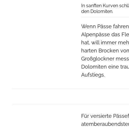
In sanften Kurven schl
den Dolomiten.
Wenn Pässe fahren d
Alpenpässe das Fleu
hat, will immer mehr
harten Brocken vom 
Großglockner messe
Dolomiten eine trau
Aufstiegs.
Für versierte Pässef
atemberaubendsten