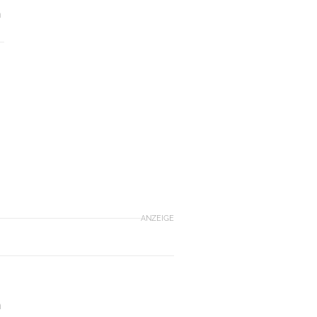
n
ANZEIGE
n