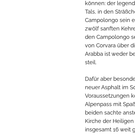
können: der legend
Tals, in den Sträßc
Campolongo sein ei
zwölf sanften Kehr
den Campolongo seh
von Corvara über d
Arabba ist weder 
steil.
Dafür aber besonder
neuer Asphalt im S
Voraussetzungen kö
Alpenpass mit Spaß
beiden sachte anst
Kirche der Heiligen
insgesamt 16 weit 