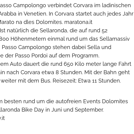
asso Campolongo verbindet Cor­vara im ladinischen
 Arabba in Venetien. In Corvara startet auch jedes Jahr
rato­ na dles Dolomites. maratona.it
Ist natürlich die Sellaronda, die auf rund 52
1800 Höhenmetern einmal rund um das Sellamassiv
 Passo Campolongo stehen dabei Sella­ und
e der Passo Pordoi auf dem Programm.
em Auto dauert die rund 650 Kilo­ meter lange Fahrt
in nach Corvara etwa 8 Stunden. Mit der Bahn geht
weiter mit dem Bus. Reisezeit: Etwa 11 Stunden.
 besten rund um die autofreien Events Dolomites
llaronda Bike Day in Juni und September.
it
Freddy Planinschek