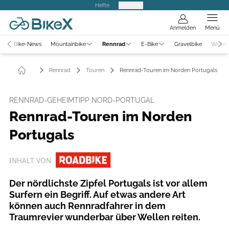
Hefte
Produkte
Anmelden
Menü
er
Bike-News
Mountainbike
Rennrad
E-Bike
Gravelbike
Weiter
Rennrad
Touren
Rennrad-Touren im Norden Portugals
RENNRAD-GEHEIMTIPP NORD-PORTUGAL
Rennrad-Touren im Norden
Portugals
INHALT VON
Der nördlichste Zipfel Portugals ist vor allem
Surfern ein Begriff. Auf etwas andere Art
können auch Rennradfahrer in dem
Traumrevier wunderbar über Wellen reiten.