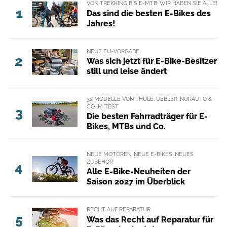
VON TREKKING BIS E-MTB: WIR HABEN SIE ALLE!
1
Das sind die besten E-Bikes des
Jahres!
NEUE EU-VORGABE
2
Was sich jetzt für E-Bike-Besitzer
still und leise ändert
32 MODELLE VON THULE, UEBLER, NORAUTO &
CO IM TEST
3
Die besten Fahrradträger für E-
Bikes, MTBs und Co.
NEUE MOTOREN, NEUE E-BIKES, NEUES
ZUBEHÖR
4
Alle E-Bike-Neuheiten der
Saison 2027 im Überblick
RECHT AUF REPARATUR
5
Was das Recht auf Reparatur für