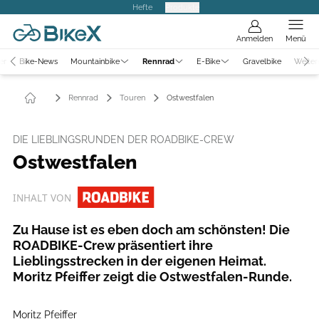
Hefte
Produkte
Anmelden
Menü
er
Bike-News
Mountainbike
Rennrad
E-Bike
Gravelbike
Weiter
Rennrad
Touren
Ostwestfalen
DIE LIEBLINGSRUNDEN DER ROADBIKE-CREW
Ostwestfalen
INHALT VON
Zu Hause ist es eben doch am schönsten! Die
ROADBIKE-Crew präsentiert ihre
Lieblingsstrecken in der eigenen Heimat.
Moritz Pfeiffer zeigt die Ostwestfalen-Runde.
Moritz Pfeiffer