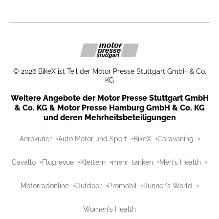
©
2026
BikeX ist Teil der Motor Presse Stuttgart GmbH & Co.
KG
Weitere Angebote der Motor Presse Stuttgart GmbH
& Co. KG & Motor Presse Hamburg GmbH & Co. KG
und deren Mehrheitsbeteiligungen
Aerokurier
Auto Motor und Sport
BikeX
Caravaning
Cavallo
Flugrevue
Klettern
mehr-tanken
Men's Health
Motorradonline
Outdoor
Promobil
Runner's World
Women's Health