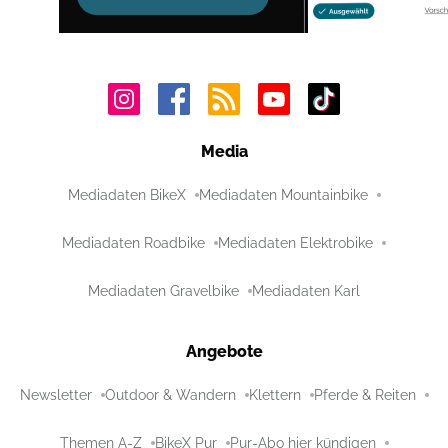
Media
Mediadaten BikeX
Mediadaten Mountainbike
Mediadaten Roadbike
Mediadaten Elektrobike
Mediadaten Gravelbike
Mediadaten Karl
Angebote
Newsletter
Outdoor & Wandern
Klettern
Pferde & Reiten
Themen A-Z
BikeX Pur
Pur-Abo hier kündigen