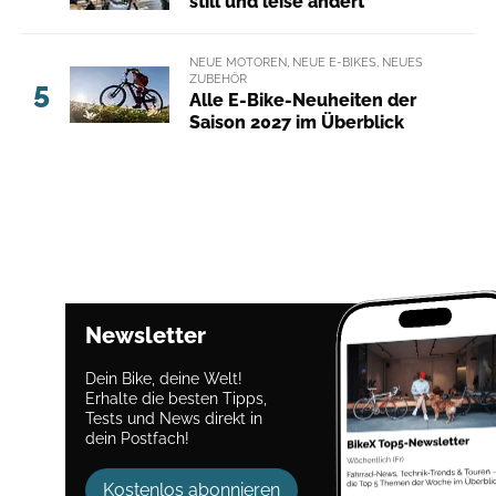
still und leise ändert
NEUE MOTOREN, NEUE E-BIKES, NEUES
ZUBEHÖR
5
Alle E-Bike-Neuheiten der
Saison 2027 im Überblick
Newsletter
Dein Bike, deine Welt!
Erhalte die besten Tipps,
Tests und News direkt in
dein Postfach!
Kostenlos abonnieren