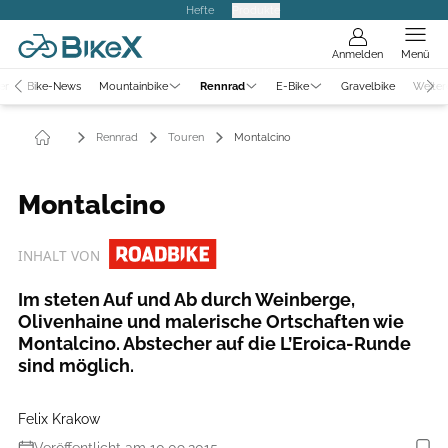
Hefte
Produkte
Anmelden
Menü
er
Bike-News
Mountainbike
Rennrad
E-Bike
Gravelbike
Weiter
Rennrad
Touren
Montalcino
Montalcino
INHALT VON
Im steten Auf und Ab durch Weinberge,
Olivenhaine und malerische Ortschaften wie
Montalcino. Abstecher auf die L’Eroica-Runde
sind möglich.
Felix Krakow