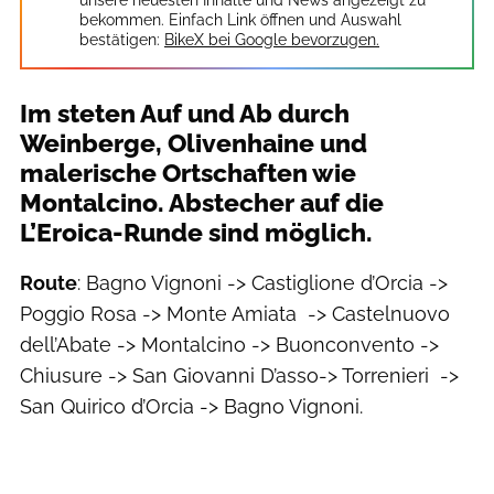
unsere neuesten Inhalte und News angezeigt zu
bekommen. Einfach Link öffnen und Auswahl
bestätigen:
BikeX bei Google bevorzugen.
Im steten Auf und Ab durch
Weinberge, Olivenhaine und
malerische Ortschaften wie
Montalcino. Abstecher auf die
L’Eroica-Runde sind möglich.
Route
: Bagno Vignoni -> Castiglione d’Orcia ->
Poggio Rosa -> Monte Ami­ata -> Castelnuovo
dell’Abate -> Montalcino -> Buonconvento ->
Chiusure -> San Giovanni D’asso-> Torrenieri ->
San Quirico d’Orcia -> Bagno Vignoni.