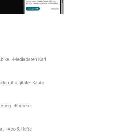
lbike
Mediadaten Karl
derruf digitaler Käufe
aerung
Karriere
rl
Abo & Hefte