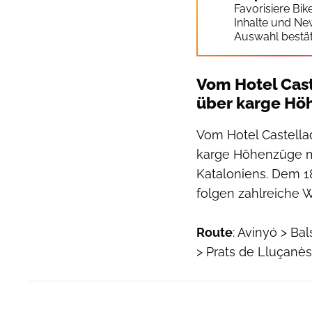
Favorisiere Bi
Inhalte und Ne
Auswahl bestät
Vom Hotel Cast
über karge Hö
Vom Hotel Castellad
karge Höhenzüge mi
Kataloniens. Dem 1
folgen zahlreiche 
Route
: Avinyó > Ba
> Prats de Lluçanès