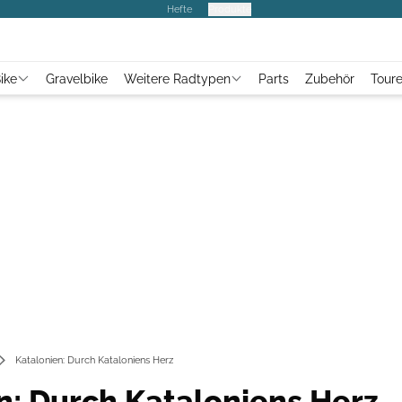
Hefte
Produkte
ike
Gravelbike
Weitere Radtypen
Parts
Zubehör
Tour
Katalonien: Durch Kataloniens Herz
n: Durch Kataloniens Herz