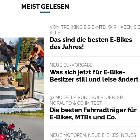
MEIST GELESEN
VON TREKKING BIS E-MTB: WIR HABEN SI
ALLE!
Das sind die besten E-Bikes
des Jahres!
NEUE EU-VORGABE
Was sich jetzt für E-Bike-
Besitzer still und leise ändert
32 MODELLE VON THULE, UEBLER,
NORAUTO & CO IM TEST
Die besten Fahrradträger für
E-Bikes, MTBs und Co.
NEUE MOTOREN, NEUE E-BIKES, NEUES