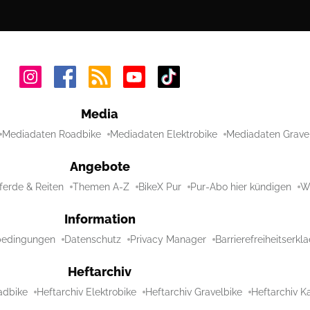
Media
Mediadaten Roadbike
Mediadaten Elektrobike
Mediadaten Grave
Angebote
ferde & Reiten
Themen A-Z
BikeX Pur
Pur-Abo hier kündigen
Wi
Information
bedingungen
Datenschutz
Privacy Manager
Barrierefreiheitserkl
Heftarchiv
adbike
Heftarchiv Elektrobike
Heftarchiv Gravelbike
Heftarchiv Ka