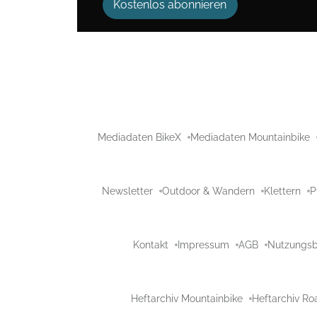
Kostenlos abonnieren
Mediadaten BikeX
Mediadaten Mountainbike
Newsletter
Outdoor & Wandern
Klettern
P
Kontakt
Impressum
AGB
Nutzungs
Heftarchiv Mountainbike
Heftarchiv Ro