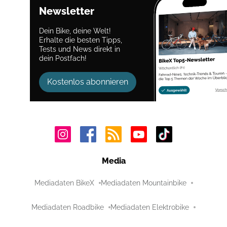
Newsletter
Dein Bike, deine Welt!
Erhalte die besten Tipps,
Tests und News direkt in
dein Postfach!
Kostenlos abonnieren
Media
Mediadaten BikeX
Mediadaten Mountainbike
Mediadaten Roadbike
Mediadaten Elektrobike