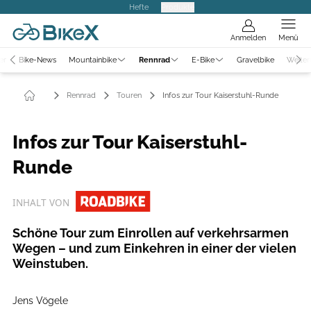
Hefte
Produkte
Anmelden
Menü
er
Bike-News
Mountainbike
Rennrad
E-Bike
Gravelbike
Weiter
Rennrad
Touren
Infos zur Tour Kaiserstuhl-Runde
Infos zur Tour Kaiserstuhl-
Runde
INHALT VON
Schöne Tour zum Einrollen auf verkehrsarmen
Wegen – und zum Einkehren in einer der vielen
Weinstuben.
Jens Vögele