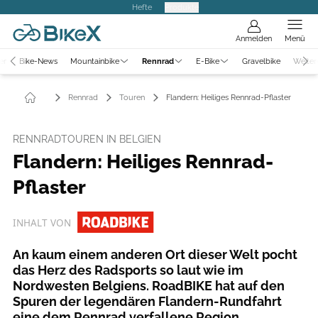
Hefte
Produkte
Anmelden
Menü
er
Bike-News
Mountainbike
Rennrad
E-Bike
Gravelbike
Weiter
Rennrad
Touren
Flandern: Heiliges Rennrad-Pflaster
RENNRADTOUREN IN BELGIEN
Flandern: Heiliges Rennrad-
Pflaster
INHALT VON
An kaum einem anderen Ort dieser Welt pocht
das Herz des Radsports so laut wie im
Nordwesten Belgiens. RoadBIKE hat auf den
Spuren der legendären Flandern-Rundfahrt
eine dem Rennrad verfallene Region