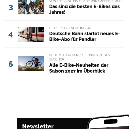
VON TREKKING BIS E-MTB: WIR HABEN SIE ALLE!
3
Das sind die besten E-Bikes des
Jahres!
E-BIKE KOSTENLOS IM ZUG
4
Deutsche Bahn startet neues E-
Bike-Abo für Pendler
NEUE MOTOREN, NEUE E-BIKES, NEUES
ZUBEHÖR
5
Alle E-Bike-Neuheiten der
Saison 2027 im Überblick
Newsletter