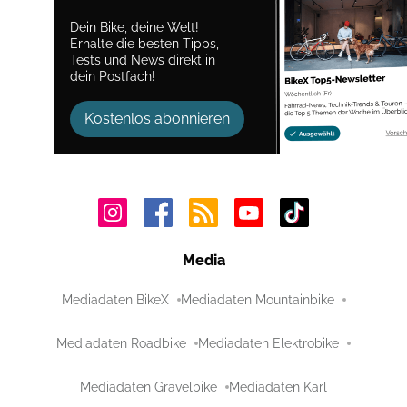
Dein Bike, deine Welt!
Erhalte die besten Tipps,
Tests und News direkt in
dein Postfach!
Kostenlos abonnieren
Media
Mediadaten BikeX
Mediadaten Mountainbike
Mediadaten Roadbike
Mediadaten Elektrobike
Mediadaten Gravelbike
Mediadaten Karl