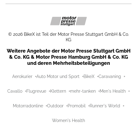
©
2026
BikeX ist Teil der Motor Presse Stuttgart GmbH & Co.
KG
Weitere Angebote der Motor Presse Stuttgart GmbH
& Co. KG & Motor Presse Hamburg GmbH & Co. KG
und deren Mehrheitsbeteiligungen
Aerokurier
Auto Motor und Sport
BikeX
Caravaning
Cavallo
Flugrevue
Klettern
mehr-tanken
Men's Health
Motorradonline
Outdoor
Promobil
Runner's World
Women's Health