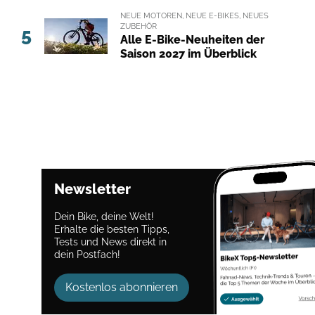
NEUE MOTOREN, NEUE E-BIKES, NEUES
ZUBEHÖR
5
Alle E-Bike-Neuheiten der
Saison 2027 im Überblick
Newsletter
Dein Bike, deine Welt!
Erhalte die besten Tipps,
Tests und News direkt in
dein Postfach!
Kostenlos abonnieren