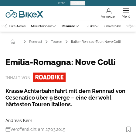
Hefte
Produkte
Anmelden
Menü
ter
Bike-News
Mountainbike
Rennrad
E-Bike
Gravelbike
Weite
Rennrad
Touren
Italien-Rennrad-Tour: Nove Colli
Emilia-Romagna: Nove Colli
INHALT VON
Krasse Achterbahnfahrt mit dem Rennrad von
Cesenatico über 9 Berge – eine der wohl
härtesten Touren Italiens.
Andreas Kern
Veröffentlicht am 27.03.2015
Foto: Thomas Streubel