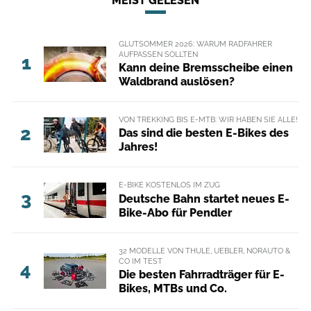
MEIST GELESEN
GLUTSOMMER 2026: WARUM RADFAHRER
AUFPASSEN SOLLTEN
1
Kann deine Bremsscheibe einen
Waldbrand auslösen?
VON TREKKING BIS E-MTB: WIR HABEN SIE ALLE!
2
Das sind die besten E-Bikes des
Jahres!
E-BIKE KOSTENLOS IM ZUG
3
Deutsche Bahn startet neues E-
Bike-Abo für Pendler
32 MODELLE VON THULE, UEBLER, NORAUTO &
CO IM TEST
4
Die besten Fahrradträger für E-
Bikes, MTBs und Co.