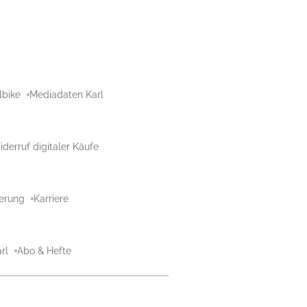
lbike
Mediadaten Karl
derruf digitaler Käufe
aerung
Karriere
rl
Abo & Hefte