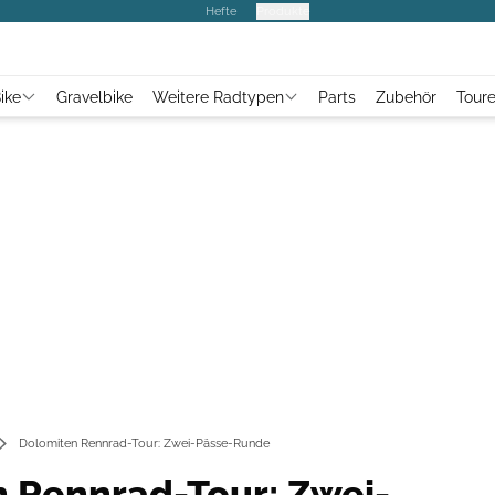
Hefte
Produkte
ike
Gravelbike
Weitere Radtypen
Parts
Zubehör
Tour
Dolomiten Rennrad-Tour: Zwei-Pässe-Runde
 Rennrad-Tour: Zwei-