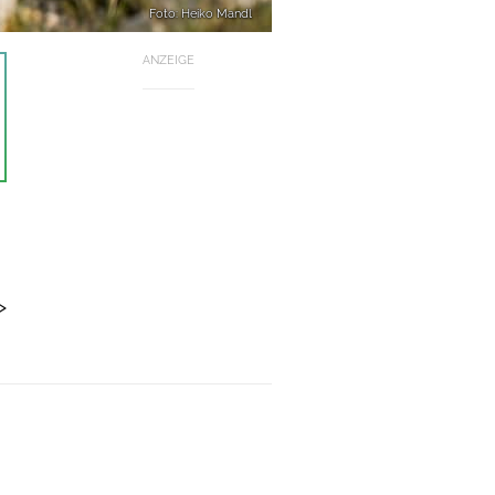
Foto: Heiko Mandl
ANZEIGE
>