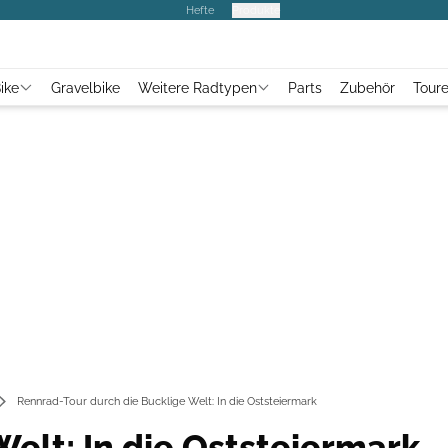
Hefte
Produkte
ike
Gravelbike
Weitere Radtypen
Parts
Zubehör
Tour
Rennrad-Tour durch die Bucklige Welt: In die Oststeiermark
Welt: In die Oststeiermark