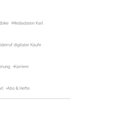
lbike
Mediadaten Karl
derruf digitaler Käufe
aerung
Karriere
rl
Abo & Hefte