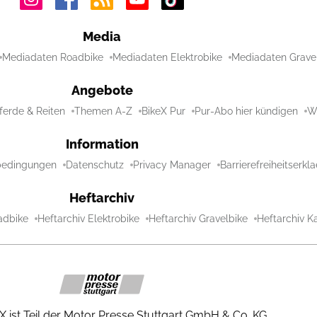
Media
Mediadaten Roadbike
Mediadaten Elektrobike
Mediadaten Grave
Angebote
ferde & Reiten
Themen A-Z
BikeX Pur
Pur-Abo hier kündigen
Wi
Information
bedingungen
Datenschutz
Privacy Manager
Barrierefreiheitserkl
Heftarchiv
adbike
Heftarchiv Elektrobike
Heftarchiv Gravelbike
Heftarchiv Ka
X ist Teil der Motor Presse Stuttgart GmbH & Co. KG