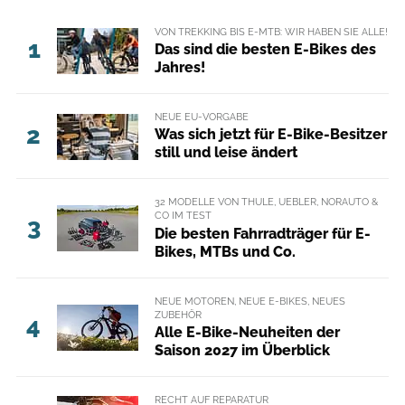
VON TREKKING BIS E-MTB: WIR HABEN SIE ALLE!
1
Das sind die besten E-Bikes des
Jahres!
NEUE EU-VORGABE
2
Was sich jetzt für E-Bike-Besitzer
still und leise ändert
32 MODELLE VON THULE, UEBLER, NORAUTO &
CO IM TEST
3
Die besten Fahrradträger für E-
Bikes, MTBs und Co.
NEUE MOTOREN, NEUE E-BIKES, NEUES
ZUBEHÖR
4
Alle E-Bike-Neuheiten der
Saison 2027 im Überblick
RECHT AUF REPARATUR