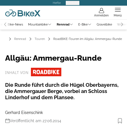
Hefte
Produkte
Anmelden
Menü
er
Bike-News
Mountainbike
Rennrad
E-Bike
Gravelbike
Weiter
Rennrad
Touren
RoadBIKE-Touren im Allgäu: Ammergau-Runde
Allgäu: Ammergau-Runde
INHALT VON
Die Runde führt durch die Hügel Oberbayerns,
die Ammergauer Berge, vorbei an Schloss
Linderhof und dem Plansee.
Gerhard Eisenschink
Veröffentlicht am 27.06.2014
Foto: Gerhard Eisenschink