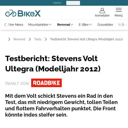
Hefte
Produkte
Anmelden
Menü
er
Bike-News
Mountainbike
Rennrad
E-Bike
Gravelbike
Weiter
Rennrad
Tests
Testbericht: Stevens Volt Ultegra (Modelljahr 2012)
Testbericht: Stevens Volt
Ultegra (Modelljahr 2012)
INHALT VON
Mit dem Volt schickt Stevens ein Rad in den
Test, das mit niedrigem ­Gewicht, tollen Teilen
und flottem Fahr­verhalten punktet. Die Front
könnte indes steifer sein.