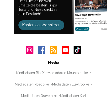
Dein Bike, deine Welt!
Erhalte die besten Tipps,
Tests und News direkt in
dein Postfach!
Kostenlos abonnieren
Media
Mediadaten BikeX
Mediadaten Mountainbike
Mediadaten Roadbike
Mediadaten Elektrobike
Mediadaten Gravelbike
Mediadaten Karl