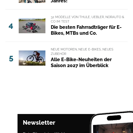
Jahres!
32 MODELLE VON THULE, UEBLER, NORAUTO &
CO IM TEST
4
Die besten Fahrradträger für E-
Bikes, MTBs und Co.
NEUE MOTOREN, NEUE E-BIKES, NEUES
ZUBEHÖR
5
Alle E-Bike-Neuheiten der
Saison 2027 im Überblick
Newsletter