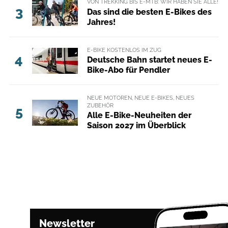
VON TREKKING BIS E-MTB: WIR HABEN SIE ALLE!
3
Das sind die besten E-Bikes des
Jahres!
E-BIKE KOSTENLOS IM ZUG
4
Deutsche Bahn startet neues E-
Bike-Abo für Pendler
NEUE MOTOREN, NEUE E-BIKES, NEUES
ZUBEHÖR
5
Alle E-Bike-Neuheiten der
Saison 2027 im Überblick
Newsletter