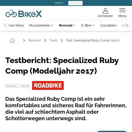
Hefte
Produkte
Anmelden
Menü
er
Bike-News
Mountainbike
Rennrad
E-Bike
Gravelbike
Weiter
Rennrad
Tests
Test: Specialized Ruby Comp (2017)
Testbericht: Specialized Ruby
Comp (Modelljahr 2017)
INHALT VON
Das Specialized Ruby Comp ist ein sehr
komfortables und sicheres Rad für Fahrerinnen,
die viel auf schlechtem Asphalt oder
Schotterwegen unterwegs sind.