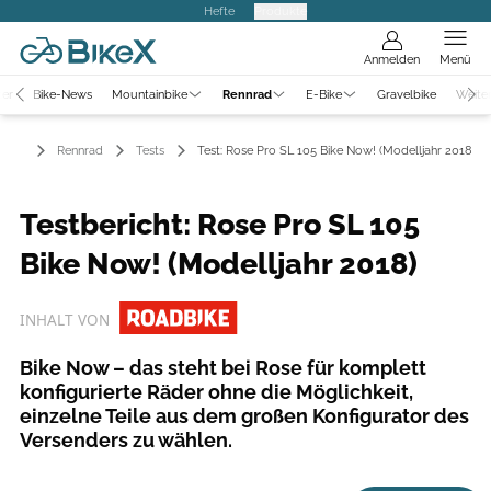
Hefte
Produkte
Anmelden
Menü
ter
Bike-News
Mountainbike
Rennrad
E-Bike
Gravelbike
Weite
Rennrad
Tests
Test: Rose Pro SL 105 Bike Now! (Modelljahr 2018)
Testbericht: Rose Pro SL 105
Bike Now! (Modelljahr 2018)
INHALT VON
Bike Now – das steht bei Rose für komplett
konfigurierte Räder ohne die Möglichkeit,
einzelne Teile aus dem großen Konfigurator des
Versenders zu wählen.