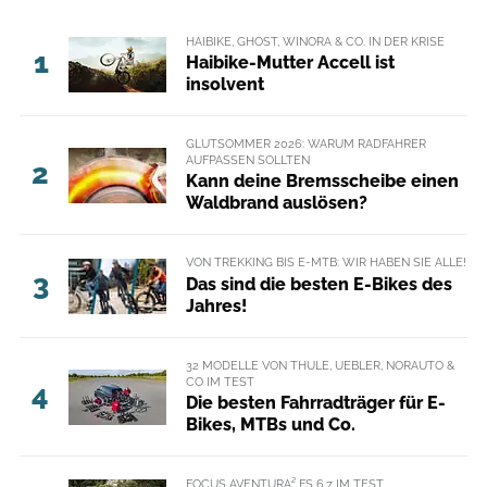
HAIBIKE, GHOST, WINORA & CO. IN DER KRISE
1
Haibike-Mutter Accell ist
insolvent
GLUTSOMMER 2026: WARUM RADFAHRER
AUFPASSEN SOLLTEN
2
Kann deine Bremsscheibe einen
Waldbrand auslösen?
VON TREKKING BIS E-MTB: WIR HABEN SIE ALLE!
3
Das sind die besten E-Bikes des
Jahres!
32 MODELLE VON THULE, UEBLER, NORAUTO &
CO IM TEST
4
Die besten Fahrradträger für E-
Bikes, MTBs und Co.
FOCUS AVENTURA² FS 6.7 IM TEST