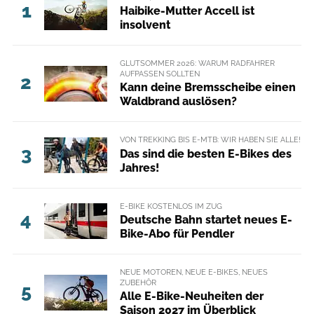
1
Haibike-Mutter Accell ist
insolvent
GLUTSOMMER 2026: WARUM RADFAHRER
AUFPASSEN SOLLTEN
2
Kann deine Bremsscheibe einen
Waldbrand auslösen?
VON TREKKING BIS E-MTB: WIR HABEN SIE ALLE!
3
Das sind die besten E-Bikes des
Jahres!
E-BIKE KOSTENLOS IM ZUG
4
Deutsche Bahn startet neues E-
Bike-Abo für Pendler
NEUE MOTOREN, NEUE E-BIKES, NEUES
ZUBEHÖR
5
Alle E-Bike-Neuheiten der
Saison 2027 im Überblick