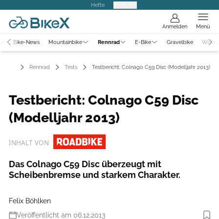
Hefte
Produkte
Anmelden
Menü
er
Bike-News
Mountainbike
Rennrad
E-Bike
Gravelbike
Weiter
Rennrad
Tests
Testbericht: Colnago C59 Disc (Modelljahr 2013)
Testbericht: Colnago C59 Disc
(Modelljahr 2013)
INHALT VON
Das Colnago C59 Disc überzeugt mit
Scheibenbremse und starkem Charakter.
Felix Böhlken
Veröffentlicht am 06.12.2013