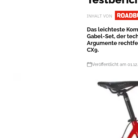
INHALT VON
Das leichteste Kom
Gabel-Set, der tec
Argumente rechtfer
CX9.
Veröffentlicht am 01.1