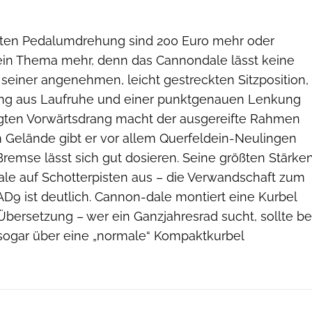
sten Pedalumdrehung sind 200 Euro mehr oder
in Thema mehr, denn das Cannondale lässt keine
seiner angenehmen, leicht gestreckten Sitzposition,
ung aus Laufruhe und einer punktgenauen Lenkung
ten Vorwärtsdrang macht der ausgereifte Rahmen
Im Gelände gibt er vor allem Querfeldein-Neulingen
e Bremse lässt sich gut dosieren. Seine größten Stärke
ale auf Schotterpisten aus – die Verwandschaft zum
9 ist deutlich. Cannon-dale montiert eine Kurbel
Übersetzung – wer ein Ganzjahresrad sucht, sollte be
sogar über eine „normale“ Kompaktkurbel