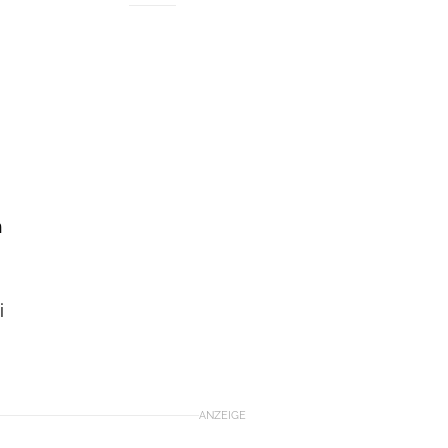
n
i
ANZEIGE