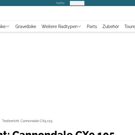
Hefte
Produkte
ike
Gravelbike
Weitere Radtypen
Parts
Zubehör
Tour
Testbericht: Cannondale CX9 105
ht: Cannondale CX9 105