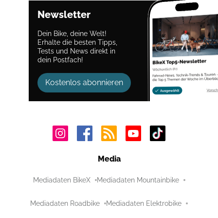
Newsletter
Dein Bike, deine Welt!
Erhalte die besten Tipps,
Tests und News direkt in
dein Postfach!
Kostenlos abonnieren
Media
Mediadaten BikeX
Mediadaten Mountainbike
Mediadaten Roadbike
Mediadaten Elektrobike