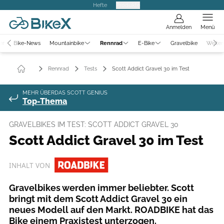
Hefte
Produkte
Anmelden
Menü
er
Bike-News
Mountainbike
Rennrad
E-Bike
Gravelbike
Weiter
Rennrad
Tests
Scott Addict Gravel 30 im Test
MEHR ÜBERDAS SCOTT GENIUS
Top-Thema
GRAVELBIKES IM TEST: SCOTT ADDICT GRAVEL 30
Scott Addict Gravel 30 im Test
INHALT VON
Gravelbikes werden immer beliebter. Scott
bringt mit dem Scott Addict Gravel 30 ein
neues Modell auf den Markt. ROADBIKE hat das
Bike einem Praxistest unterzogen.