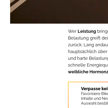
Wer
Leistung
bring
Belastung greift de
zurück: Lang andau
hauptsächlich über
und harte Belastun
schnelle Energieque
weibliche Hormonz
Verpasse ke
Favorisiere Bi
Inhalte und Ne
Auswahl bestät