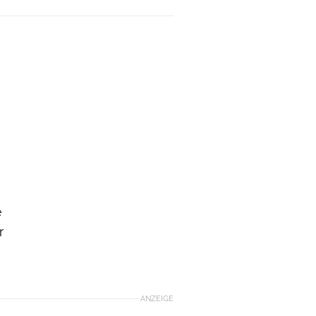
e
r
ANZEIGE