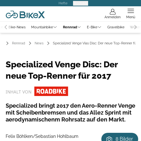
Hefte
Produkte
Anmelden
Menü
er
Bike-News
Mountainbike
Rennrad
E-Bike
Gravelbike
Weiter
Rennrad
News
Specialized Venge Vias Disc: Der neue Top-Renner für 
Specialized Venge Disc: Der
neue Top-Renner für 2017
INHALT VON
Specialized bringt 2017 den Aero-Renner Venge
mit Scheibenbremsen und das Allez Sprint mit
aerodynamischenm Rohrsatz auf den Markt.
Felix Böhlken/Sebastian Hohlbaum
8 Bilder