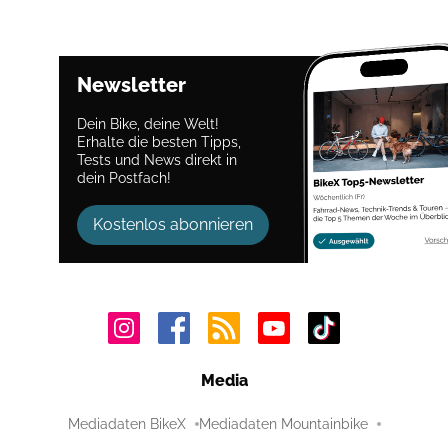
Newsletter
Dein Bike, deine Welt!
Erhalte die besten Tipps,
Tests und News direkt in
dein Postfach!
Kostenlos abonnieren
Media
Mediadaten BikeX
Mediadaten Mountainbike