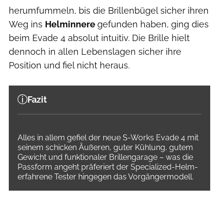
herumfummeln, bis die Brillenbügel sicher ihren
Weg ins
Helminnere
gefunden haben, ging dies
beim Evade 4 absolut intuitiv. Die Brille hielt
dennoch in allen Lebenslagen sicher ihre
Position und fiel nicht heraus.
Fazit
Alles in allem gefiel der neue S-Works Evade 4 mit
seinem schicken Äußeren, guter Kühlung, gutem
Gewicht und funktionaler Brillengarage – was die
Passform angeht präferiert der Specialized-Helm-
erfahrene Tester hingegen das Vorgängermodell.