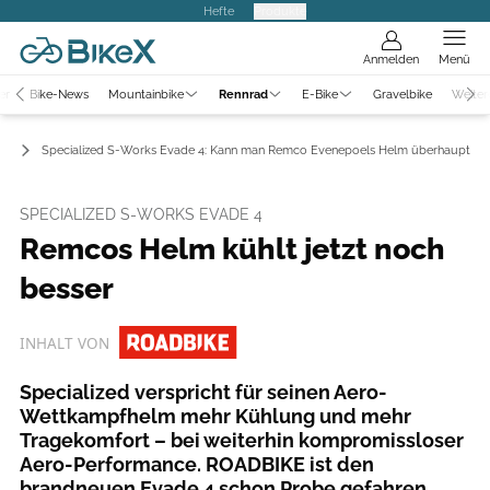
Hefte
Produkte
Anmelden
Menü
er
Bike-News
Mountainbike
Rennrad
E-Bike
Gravelbike
Weiter
ws
Specialized S-Works Evade 4: Kann man Remco Evenepoels Helm überhaupt noc
SPECIALIZED S-WORKS EVADE 4
Remcos Helm kühlt jetzt noch
besser
INHALT VON
Specialized verspricht für seinen Aero-
Wettkampfhelm mehr Kühlung und mehr
Tragekomfort – bei weiterhin kompromissloser
Aero-Performance. ROADBIKE ist den
brandneuen Evade 4 schon Probe gefahren.