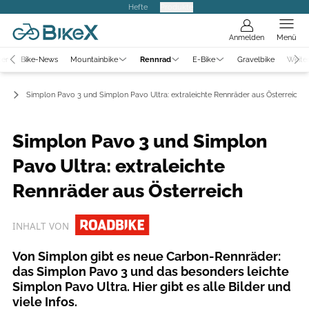
Hefte
Produkte
Anmelden
Menü
ter
Bike-News
Mountainbike
Rennrad
E-Bike
Gravelbike
Weite
ws
Simplon Pavo 3 und Simplon Pavo Ultra: extraleichte Rennräder aus Österreich
Simplon Pavo 3 und Simplon
Pavo Ultra: extraleichte
Rennräder aus Österreich
INHALT VON
Von Simplon gibt es neue Carbon-Rennräder:
das Simplon Pavo 3 und das besonders leichte
Simplon Pavo Ultra. Hier gibt es alle Bilder und
viele Infos.