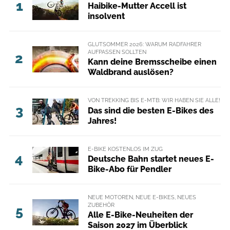
1
Haibike-Mutter Accell ist
insolvent
GLUTSOMMER 2026: WARUM RADFAHRER
AUFPASSEN SOLLTEN
2
Kann deine Bremsscheibe einen
Waldbrand auslösen?
VON TREKKING BIS E-MTB: WIR HABEN SIE ALLE!
3
Das sind die besten E-Bikes des
Jahres!
E-BIKE KOSTENLOS IM ZUG
4
Deutsche Bahn startet neues E-
Bike-Abo für Pendler
NEUE MOTOREN, NEUE E-BIKES, NEUES
ZUBEHÖR
5
Alle E-Bike-Neuheiten der
Saison 2027 im Überblick