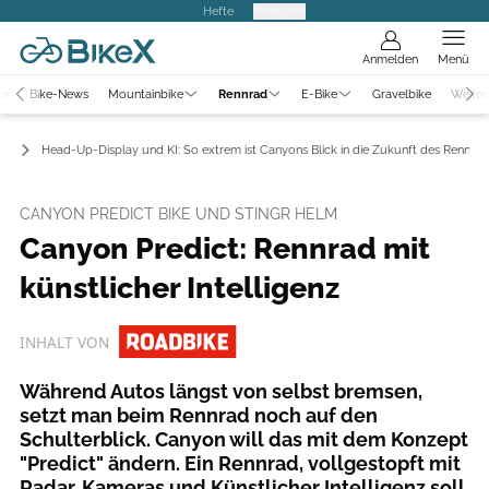
Hefte
Produkte
Anmelden
Menü
er
Bike-News
Mountainbike
Rennrad
E-Bike
Gravelbike
Weiter
ws
Head-Up-Display und KI: So extrem ist Canyons Blick in die Zukunft des Rennrad
CANYON PREDICT BIKE UND STINGR HELM
Canyon Predict: Rennrad mit
künstlicher Intelligenz
INHALT VON
Während Autos längst von selbst bremsen,
setzt man beim Rennrad noch auf den
Schulterblick. Canyon will das mit dem Konzept
"Predict" ändern. Ein Rennrad, vollgestopft mit
Radar, Kameras und Künstlicher Intelligenz soll