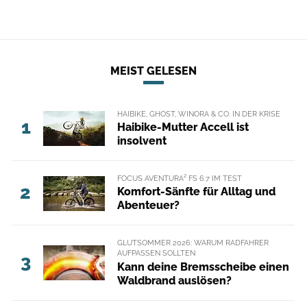
MEIST GELESEN
HAIBIKE, GHOST, WINORA & CO. IN DER KRISE
1
Haibike-Mutter Accell ist
insolvent
FOCUS AVENTURA² FS 6.7 IM TEST
2
Komfort-Sänfte für Alltag und
Abenteuer?
GLUTSOMMER 2026: WARUM RADFAHRER
AUFPASSEN SOLLTEN
3
Kann deine Bremsscheibe einen
Waldbrand auslösen?