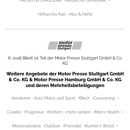
Heftarchiv Elektrobike
Heftarchiv Gravelbike
Heftarchiv Karl
Abo & Hefte
©
2026
BikeX ist Teil der Motor Presse Stuttgart GmbH & Co.
KG
Weitere Angebote der Motor Presse Stuttgart GmbH
& Co. KG & Motor Presse Hamburg GmbH & Co. KG
und deren Mehrheitsbeteiligungen
Aerokurier
Auto Motor und Sport
BikeX
Caravaning
Cavallo
Flugrevue
Klettern
mehr-tanken
Men's Health
Motorradonline
Outdoor
Promobil
Runner's World