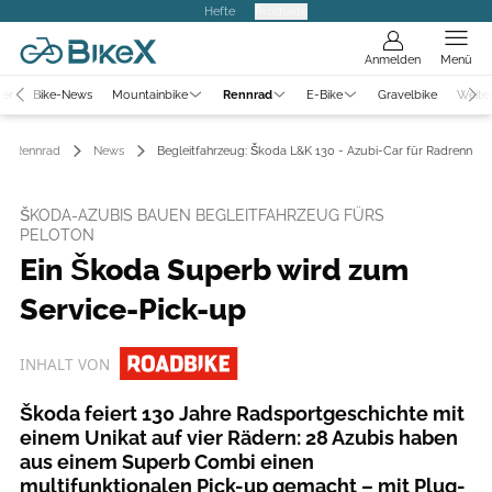
Hefte
Produkte
Anmelden
Menü
ter
Bike-News
Mountainbike
Rennrad
E-Bike
Gravelbike
Weite
Rennrad
News
Begleitfahrzeug: Škoda L&K 130 - Azubi-Car für Radrennen
ŠKODA-AZUBIS BAUEN BEGLEITFAHRZEUG FÜRS
PELOTON
Ein Škoda Superb wird zum
Service-Pick-up
INHALT VON
Škoda feiert 130 Jahre Radsportgeschichte mit
einem Unikat auf vier Rädern: 28 Azubis haben
aus einem Superb Combi einen
multifunktionalen Pick-up gemacht – mit Plug-