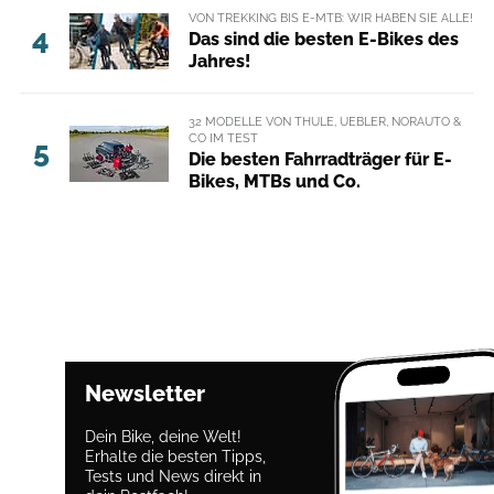
VON TREKKING BIS E-MTB: WIR HABEN SIE ALLE!
4
Das sind die besten E-Bikes des
Jahres!
32 MODELLE VON THULE, UEBLER, NORAUTO &
CO IM TEST
5
Die besten Fahrradträger für E-
Bikes, MTBs und Co.
Newsletter
Dein Bike, deine Welt!
Erhalte die besten Tipps,
Tests und News direkt in