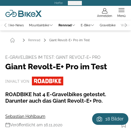
Hefte
Produkte
Anmelden
Menü
er
Bike-News
Mountainbike
Rennrad
E-Bike
Gravelbike
Weiter
Rennrad
Giant Revolt-E+ Pro im Test
E-GRAVELBIKES IM TEST: GIANT REVOLT-E+ PRO
Giant Revolt-E+ Pro im Test
INHALT VON
ROADBIKE hat 4 E-Gravelbikes getestet.
Darunter auch das Giant Revolt-E+ Pro.
Sebastian Hohlbaum
18 Bilder
Veröffentlicht am 16.11.2020
Foto: Giant