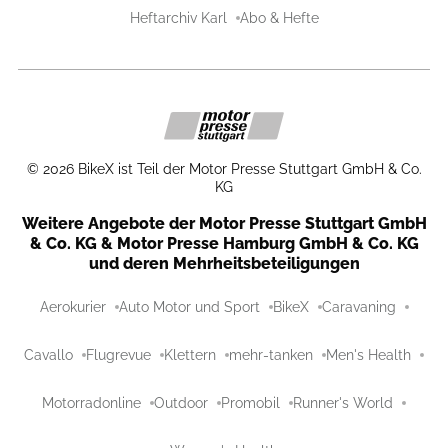
Heftarchiv Karl
Abo & Hefte
©
2026
BikeX ist Teil der Motor Presse Stuttgart GmbH & Co.
KG
Weitere Angebote der Motor Presse Stuttgart GmbH
& Co. KG & Motor Presse Hamburg GmbH & Co. KG
und deren Mehrheitsbeteiligungen
Aerokurier
Auto Motor und Sport
BikeX
Caravaning
Cavallo
Flugrevue
Klettern
mehr-tanken
Men's Health
Motorradonline
Outdoor
Promobil
Runner's World