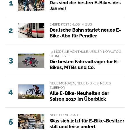
1
Das sind die besten E-Bikes des
Jahres!
E-BIKE KOSTENLOS IM ZUG
2
Deutsche Bahn startet neues E-
Bike-Abo für Pendler
32 MODELLE VON THULE, UEBLER, NORAUTO &
CO IM TEST
3
Die besten Fahrradträger für E-
Bikes, MTBs und Co.
NEUE MOTOREN, NEUE E-BIKES, NEUES
ZUBEHÖR
4
Alle E-Bike-Neuheiten der
Saison 2027 im Überblick
NEUE EU-VORGABE
5
Was sich jetzt für E-Bike-Besitzer
still und leise ändert