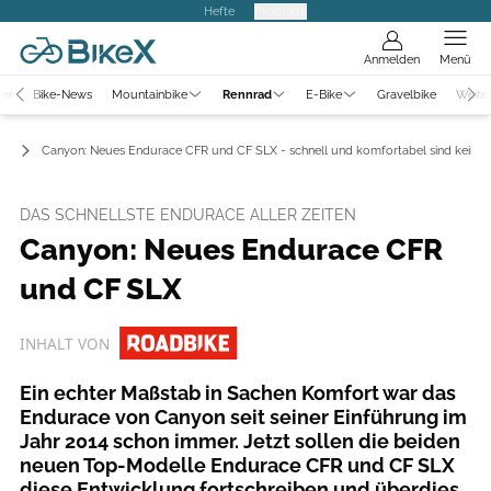
Hefte
Produkte
Anmelden
Menü
ter
Bike-News
Mountainbike
Rennrad
E-Bike
Gravelbike
Weite
ad
Canyon: Neues Endurace CFR und CF SLX - schnell und komfortabel sind kein 
DAS SCHNELLSTE ENDURACE ALLER ZEITEN
Canyon: Neues Endurace CFR
und CF SLX
INHALT VON
Ein echter Maßstab in Sachen Komfort war das
Endurace von Canyon seit seiner Einführung im
Jahr 2014 schon immer. Jetzt sollen die beiden
neuen Top-Modelle Endurace CFR und CF SLX
diese Entwicklung fortschreiben und überdies