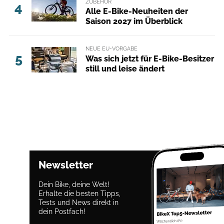
ZUBEHÖR
4
Alle E-Bike-Neuheiten der
Saison 2027 im Überblick
NEUE EU-VORGABE
5
Was sich jetzt für E-Bike-Besitzer
still und leise ändert
Newsletter
Dein Bike, deine Welt!
Erhalte die besten Tipps,
Tests und News direkt in
dein Postfach!