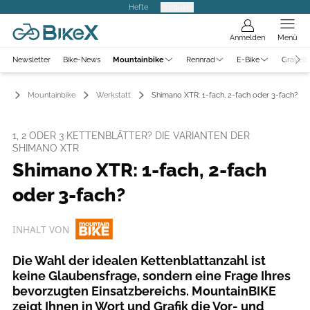
Hefte
Produkte
Anmelden
Menü
Newsletter
Bike-News
Mountainbike
Rennrad
E-Bike
Gravelb
Mountainbike
Werkstatt
Shimano XTR: 1-fach, 2-fach oder 3-fach?
1, 2 ODER 3 KETTENBLÄTTER? DIE VARIANTEN DER
SHIMANO XTR
Shimano XTR: 1-fach, 2-fach
oder 3-fach?
INHALT VON
Die Wahl der idealen Kettenblattanzahl ist
keine Glaubensfrage, sondern eine Frage Ihres
bevorzugten Einsatzbereichs. MountainBIKE
zeigt Ihnen in Wort und Grafik die Vor- und