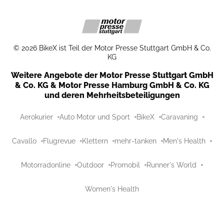
©
2026
BikeX ist Teil der Motor Presse Stuttgart GmbH & Co.
KG
Weitere Angebote der Motor Presse Stuttgart GmbH
& Co. KG & Motor Presse Hamburg GmbH & Co. KG
und deren Mehrheitsbeteiligungen
Aerokurier
Auto Motor und Sport
BikeX
Caravaning
Cavallo
Flugrevue
Klettern
mehr-tanken
Men's Health
Motorradonline
Outdoor
Promobil
Runner's World
Women's Health