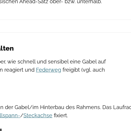
sischen Ahead-Satz ober- bzw. unterhalb.
lten
er, wie schnell und sensibel eine Gabel auf
 reagiert und
Federweg
freigibt (vgl. auch
n der Gabel/im Hinterbau des Rahmens. Das Laufra
llspann-
/
Steckachse
fixiert.