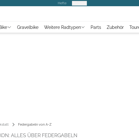
Hefte
Produkte
Bike
Gravelbike
Weitere Radtypen
Parts
Zubehör
Tour
kstatt
Federgabeln von A-Z
KON: ALLES ÜBER FEDERGABELN