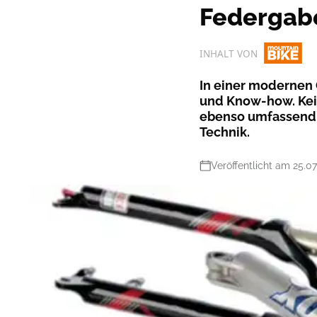
Federgabe
INHALT VON
In einer modernen 
und Know-how. Kei
ebenso umfassend i
Technik.
Veröffentlicht am 25.0