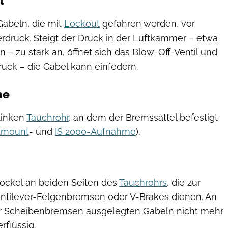
l
Gabeln, die mit
Lockout
gefahren werden, vor
druck. Steigt der Druck in der Luftkammer – etwa
 – zu stark an, öffnet sich das Blow-Off-Ventil und
ruck – die Gabel kann einfedern.
me
linken
Tauchrohr
, an dem der Bremssattel befestigt
tmount
- und
IS 2000-Aufnahme
).
ockel an beiden Seiten des
Tauchrohrs
, die zur
ntilever-Felgenbremsen oder V-Brakes dienen. An
für Scheibenbremsen ausgelegten Gabeln nicht mehr
rflüssig.