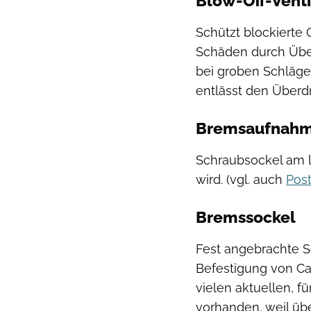
Blow-Off-Venti
Schützt blockierte 
Schäden durch Über
bei groben Schlägen
entlässt den Überd
Bremsaufnah
Schraubsockel am 
wird. (vgl. auch
Pos
Bremssockel
Fest angebrachte S
Befestigung von Ca
vielen aktuellen, 
vorhanden, weil übe