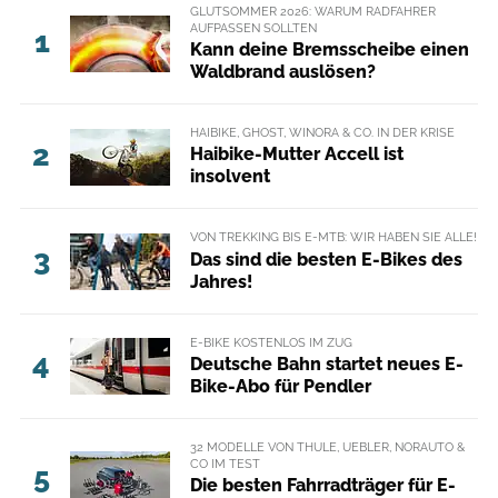
GLUTSOMMER 2026: WARUM RADFAHRER
AUFPASSEN SOLLTEN
1
Kann deine Bremsscheibe einen
Waldbrand auslösen?
HAIBIKE, GHOST, WINORA & CO. IN DER KRISE
2
Haibike-Mutter Accell ist
insolvent
VON TREKKING BIS E-MTB: WIR HABEN SIE ALLE!
3
Das sind die besten E-Bikes des
Jahres!
E-BIKE KOSTENLOS IM ZUG
4
Deutsche Bahn startet neues E-
Bike-Abo für Pendler
32 MODELLE VON THULE, UEBLER, NORAUTO &
CO IM TEST
5
Die besten Fahrradträger für E-