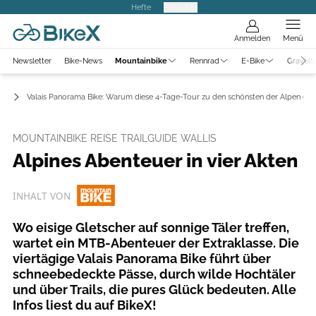
Hefte
Produkte
Anmelden
Menü
Newsletter
Bike-News
Mountainbike
Rennrad
E-Bike
Gravelb
en
Valais Panorama Bike: Warum diese 4-Tage-Tour zu den schönsten der Alpen geh
MOUNTAINBIKE REISE TRAILGUIDE WALLIS
Alpines Abenteuer in vier Akten
INHALT VON
Wo eisige Gletscher auf sonnige Täler treffen,
wartet ein MTB-Abenteuer der Extraklasse. Die
viertägige Valais Panorama Bike führt über
schneebedeckte Pässe, durch wilde Hochtäler
und über Trails, die pures Glück bedeuten. Alle
Infos liest du auf BikeX!