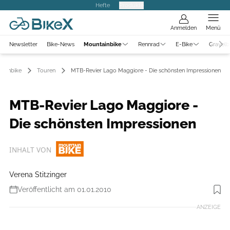
Hefte
Produkte
Anmelden
Menü
Newsletter
Bike-News
Mountainbike
Rennrad
E-Bike
Gravelb
tainbike
Touren
MTB-Revier Lago Maggiore - Die schönsten Impressionen
MTB-Revier Lago Maggiore -
Die schönsten Impressionen
INHALT VON
Verena Stitzinger
Veröffentlicht am 01.01.2010
ANZEIGE