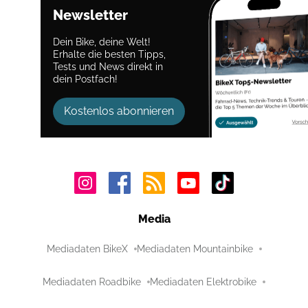
Newsletter
Dein Bike, deine Welt!
Erhalte die besten Tipps,
Tests und News direkt in
dein Postfach!
Kostenlos abonnieren
Media
Mediadaten BikeX
Mediadaten Mountainbike
Mediadaten Roadbike
Mediadaten Elektrobike