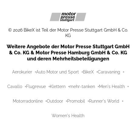
©
2026
BikeX ist Teil der Motor Presse Stuttgart GmbH & Co.
KG
Weitere Angebote der Motor Presse Stuttgart GmbH
& Co. KG & Motor Presse Hamburg GmbH & Co. KG
und deren Mehrheitsbeteiligungen
Aerokurier
Auto Motor und Sport
BikeX
Caravaning
Cavallo
Flugrevue
Klettern
mehr-tanken
Men's Health
Motorradonline
Outdoor
Promobil
Runner's World
Women's Health