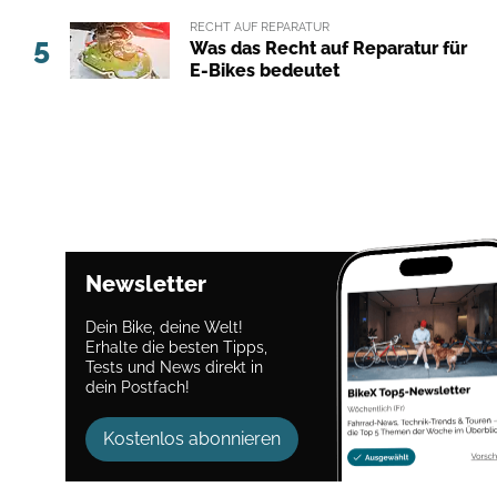
RECHT AUF REPARATUR
5
Was das Recht auf Reparatur für
E-Bikes bedeutet
Newsletter
Dein Bike, deine Welt!
Erhalte die besten Tipps,
Tests und News direkt in
dein Postfach!
Kostenlos abonnieren