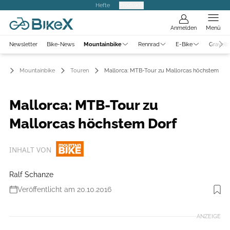
Hefte
Produkte
Anmelden
Menü
Newsletter
Bike-News
Mountainbike
Rennrad
E-Bike
Gravelb
Mountainbike
Touren
Mallorca: MTB-Tour zu Mallorcas höchstem Dor
Mallorca: MTB-Tour zu
Mallorcas höchstem Dorf
INHALT VON
Ralf Schanze
Veröffentlicht am 20.10.2016
Foto: Ralf Schanze
ANZEIGE