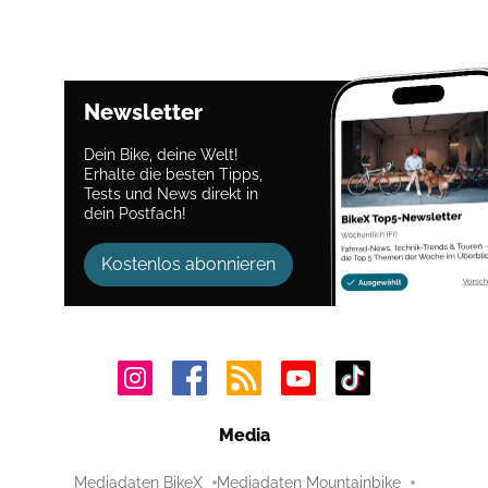
Newsletter
Dein Bike, deine Welt!
Erhalte die besten Tipps,
Tests und News direkt in
dein Postfach!
Kostenlos abonnieren
Media
Mediadaten BikeX
Mediadaten Mountainbike