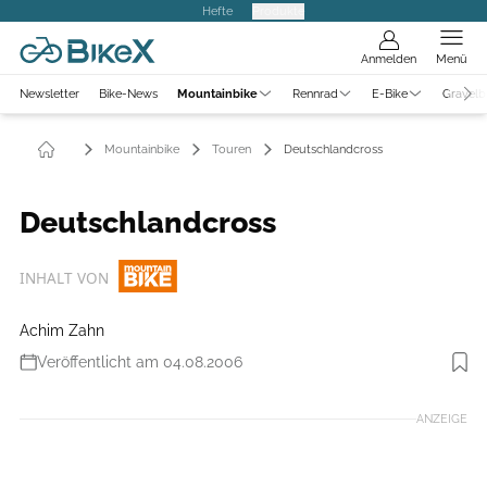
Hefte
Produkte
Anmelden
Menü
Newsletter
Bike-News
Mountainbike
Rennrad
E-Bike
Gravelb
Mountainbike
Touren
Deutschlandcross
Deutschlandcross
INHALT VON
Achim Zahn
Veröffentlicht am 04.08.2006
ANZEIGE