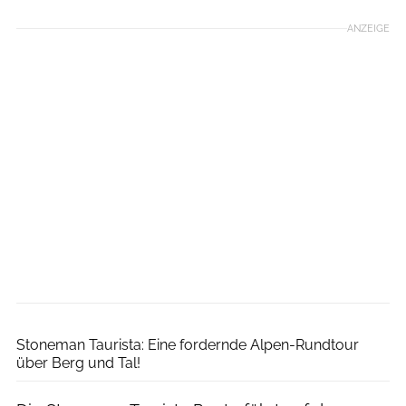
ANZEIGE
Österreich Werbung / Charly Schwarz
Stoneman Taurista: Eine fordernde Alpen-Rundtour
über Berg und Tal!