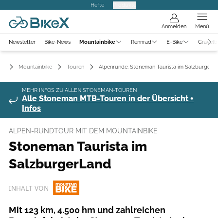
Hefte
Produkte
Anmelden
Menü
Newsletter
Bike-News
Mountainbike
Rennrad
E-Bike
Gravelb
Mountainbike
Touren
Alpenrunde: Stoneman Taurista im Salzburger L
MEHR INFOS ZU ALLEN STONEMAN-TOUREN
Alle Stoneman MTB-Touren in der Übersicht +
Infos
ALPEN-RUNDTOUR MIT DEM MOUNTAINBIKE
Stoneman Taurista im
SalzburgerLand
INHALT VON
Mit 123 km, 4.500 hm und zahlreichen