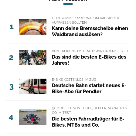
GLUTSOMMER 2026: WARUM RADFAHRER
AUFPASSEN SOLLTEN
1
Kann deine Bremsscheibe einen
Waldbrand auslösen?
VON TREKKING BIS E-MTB: WIR HABEN SIE ALLE!
2
Das sind die besten E-Bikes des
Jahres!
E-BIKE KOSTENLOS IM ZUG
3
Deutsche Bahn startet neues E-
Bike-Abo für Pendler
32 MODELLE VON THULE, UEBLER, NORAUTO &
CO IM TEST
4
Die besten Fahrradträger für E-
Bikes, MTBs und Co.