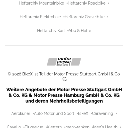
Heftarchiv Mountainbike
Heftarchiv Roadbike
Heftarchiv Elektrobike
Heftarchiv Gravelbike
Heftarchiv Karl
Abo & Hefte
©
2026
BikeX ist Teil der Motor Presse Stuttgart GmbH & Co.
KG
Weitere Angebote der Motor Presse Stuttgart GmbH
& Co. KG & Motor Presse Hamburg GmbH & Co. KG
und deren Mehrheitsbeteiligungen
Aerokurier
Auto Motor und Sport
BikeX
Caravaning
Cavallo
Flugrevue
Klettern
mehr-tanken
Men's Health