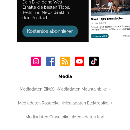
Dein Bike, deine Welt!
Erhalte die besten Tipps,
Tests und News direkt in
dein Postfach!
Kostenlos abonnieren
Media
Mediadaten BikeX
Mediadaten Mountainbike
Mediadaten Roadbike
Mediadaten Elektrobike
Mediadaten Gravelbike
Mediadaten Karl