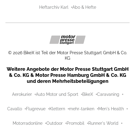
Heftarchiv Karl
Abo & Hefte
©
2026
BikeX ist Teil der Motor Presse Stuttgart GmbH & Co.
KG
Weitere Angebote der Motor Presse Stuttgart GmbH
& Co. KG & Motor Presse Hamburg GmbH & Co. KG
und deren Mehrheitsbeteiligungen
Aerokurier
Auto Motor und Sport
BikeX
Caravaning
Cavallo
Flugrevue
Klettern
mehr-tanken
Men's Health
Motorradonline
Outdoor
Promobil
Runner's World