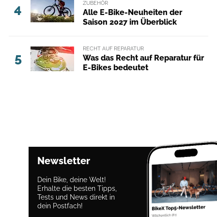
ZUBEHÖR
4
Alle E-Bike-Neuheiten der
Saison 2027 im Überblick
RECHT AUF REPARATUR
5
Was das Recht auf Reparatur für
E-Bikes bedeutet
Newsletter
Dein Bike, deine Welt!
Erhalte die besten Tipps,
Tests und News direkt in
dein Postfach!