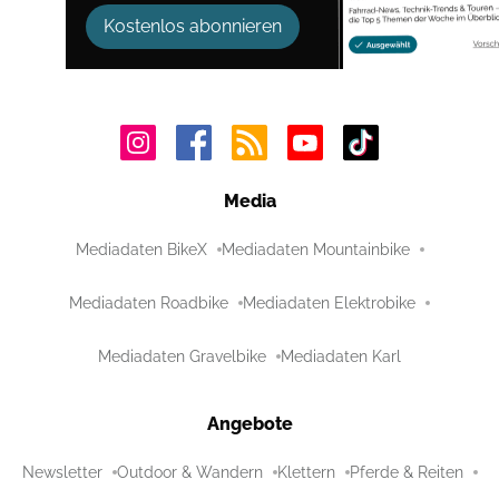
Kostenlos abonnieren
Media
Mediadaten BikeX
Mediadaten Mountainbike
Mediadaten Roadbike
Mediadaten Elektrobike
Mediadaten Gravelbike
Mediadaten Karl
Angebote
Newsletter
Outdoor & Wandern
Klettern
Pferde & Reiten