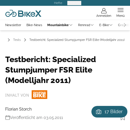
Hefte
Produkte
Anmelden
Menü
Newsletter
Bike-News
Mountainbike
Rennrad
E-Bike
Gravelb
ike
Tests
Testbericht: Specialized Stumpjumper FSR Elite (Modelljahr 2011)
Testbericht: Specialized
Stumpjumper FSR Elite
(Modelljahr 2011)
INHALT VON
Florian Storch
17 Bilder
Veröffentlicht am 03.05.2011
Foto: Benjamin Hahn