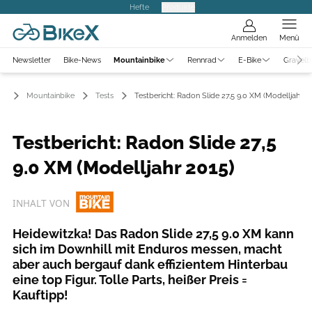
Hefte
Produkte
Anmelden
Menü
Newsletter
Bike-News
Mountainbike
Rennrad
E-Bike
Gravelb
Mountainbike
Tests
Testbericht: Radon Slide 27,5 9.0 XM (Modelljahr 2
Testbericht: Radon Slide 27,5
9.0 XM (Modelljahr 2015)
INHALT VON
Heidewitzka! Das Radon Slide 27,5 9.0 XM kann
sich im Downhill mit Enduros messen, macht
aber auch bergauf dank effizientem Hinterbau
eine top Figur. Tolle Parts, heißer Preis =
Kauftipp!