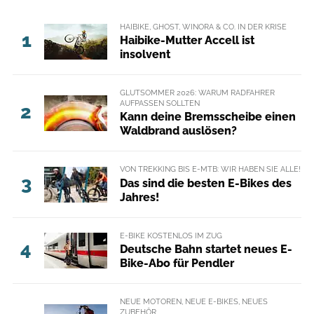
HAIBIKE, GHOST, WINORA & CO. IN DER KRISE
1
Haibike-Mutter Accell ist
insolvent
GLUTSOMMER 2026: WARUM RADFAHRER
AUFPASSEN SOLLTEN
2
Kann deine Bremsscheibe einen
Waldbrand auslösen?
VON TREKKING BIS E-MTB: WIR HABEN SIE ALLE!
3
Das sind die besten E-Bikes des
Jahres!
E-BIKE KOSTENLOS IM ZUG
4
Deutsche Bahn startet neues E-
Bike-Abo für Pendler
NEUE MOTOREN, NEUE E-BIKES, NEUES
ZUBEHÖR