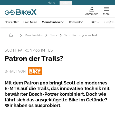
Hefte
Produkte
Anmelden
Menü
Newsletter
Bike-News
Mountainbike
Rennrad
E-Bike
Gravelb
Mountainbike
Tests
Scott Patron 900 im Test
SCOTT PATRON 900 IM TEST
Patron der Trails?
INHALT VON
Mit dem Patron 900 bringt Scott ein modernes
E-MTB auf die Trails, das innovative Technik mit
bewährter Bosch-Power kombiniert. Doch wie
fährt sich das ausgeklügelte Bike im Gelände?
Wir haben es ausprobiert.