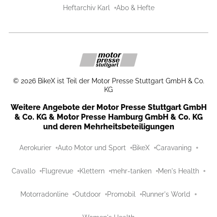
Heftarchiv Karl
Abo & Hefte
©
2026
BikeX ist Teil der Motor Presse Stuttgart GmbH & Co.
KG
Weitere Angebote der Motor Presse Stuttgart GmbH
& Co. KG & Motor Presse Hamburg GmbH & Co. KG
und deren Mehrheitsbeteiligungen
Aerokurier
Auto Motor und Sport
BikeX
Caravaning
Cavallo
Flugrevue
Klettern
mehr-tanken
Men's Health
Motorradonline
Outdoor
Promobil
Runner's World