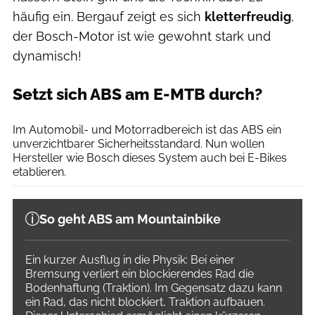
häufig ein. Bergauf zeigt es sich
kletterfreudig
,
der Bosch-Motor ist wie gewohnt stark und
dynamisch!
Setzt sich ABS am E-MTB durch?
Christoph Laue
Im Automobil- und Motorradbereich ist das ABS ein
unverzichtbarer Sicherheitsstandard. Nun wollen
Hersteller wie Bosch dieses System auch bei E-Bikes
etablieren.
So geht ABS am Mountainbike
Ein kurzer Ausflug in die Physik: Bei einer
Bremsung verliert ein blockierendes Rad die
Bodenhaftung (Traktion). Im Gegensatz dazu kann
ein Rad, das nicht blockiert, Traktion aufbauen.