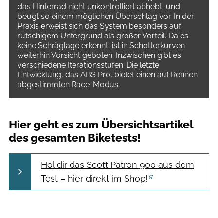
das Hinterrad nicht unkontrolliert abhebt, und
beugt so einem möglichen Überschlag vor. In der
Praxis erweist sich das System besonders auf
rutschigem Untergrund als großer Vorteil. Da es
keine Schräglage erkennt, ist in Schotterkurven
weiterhin Vorsicht geboten. Inzwischen gibt es
verschiedene Iterationsstufen. Die letzte
Entwicklung, das ABS Pro, bietet einen auf Rennen
abgestimmten Race-Modus.
Hier geht es zum Übersichtsartikel
des gesamten Biketests!
Hol dir das Scott Patron 900 aus dem
Test – hier direkt im Shop!