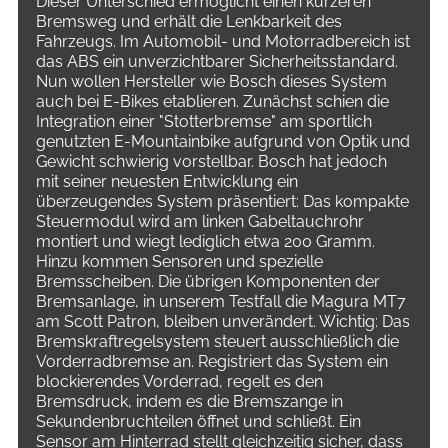
Dieser Unterschied ermöglicht einen kürzeren
Bremsweg und erhält die Lenkbarkeit des
Fahrzeugs. Im Automobil- und Motorradbereich ist
das ABS ein unverzichtbarer Sicherheitsstandard.
Nun wollen Hersteller wie Bosch dieses System
auch bei E-Bikes etablieren. Zunächst schien die
Integration einer "Stotterbremse" am sportlich
genutzten E-Mountainbike aufgrund von Optik und
Gewicht schwierig vorstellbar. Bosch hat jedoch
mit seiner neuesten Entwicklung ein
überzeugendes System präsentiert: Das kompakte
Steuermodul wird am linken Gabeltauchrohr
montiert und wiegt lediglich etwa 200 Gramm.
Hinzu kommen Sensoren und spezielle
Bremsscheiben. Die übrigen Komponenten der
Bremsanlage, in unserem Testfall die Magura MT7
am Scott Patron, bleiben unverändert. Wichtig: Das
Bremskraftregelsystem steuert ausschließlich die
Vorderradbremse an. Registriert das System ein
blockierendes Vorderrad, regelt es den
Bremsdruck, indem es die Bremszange in
Sekundenbruchteilen öffnet und schließt. Ein
Sensor am Hinterrad stellt gleichzeitig sicher, dass