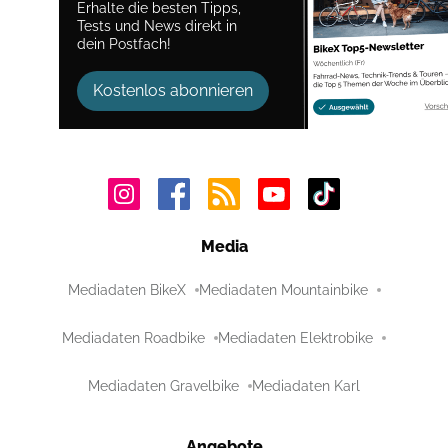
Erhalte die besten Tipps,
Tests und News direkt in
dein Postfach!
Kostenlos abonnieren
Media
Mediadaten BikeX
Mediadaten Mountainbike
Mediadaten Roadbike
Mediadaten Elektrobike
Mediadaten Gravelbike
Mediadaten Karl
Angebote