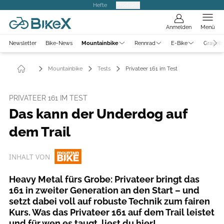
Hefte
Produkte
Anmelden
Menü
Newsletter
Bike-News
Mountainbike
Rennrad
E-Bike
Gravelb
Mountainbike
Tests
Privateer 161 im Test
PRIVATEER 161 IM TEST
Das kann der Underdog auf
dem Trail
INHALT VON
Heavy Metal fürs Grobe: Privateer bringt das
161 in zweiter Generation an den Start – und
setzt dabei voll auf robuste Technik zum fairen
Kurs. Was das Privateer 161 auf dem Trail leistet
und für wen es taugt, liest du hier!