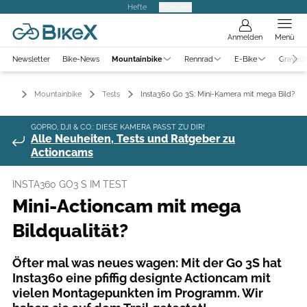
Hefte
Produkte
Anmelden
Menü
Newsletter
Bike-News
Mountainbike
Rennrad
E-Bike
Gravelb
Mountainbike
Tests
Insta360 Go 3S: Mini-Kamera mit mega Bild?
GOPRO, DJI & CO.: DIESE KAMERA PASST ZU DIR!
Alle Neuheiten, Tests und Ratgeber zu
Actioncams
INSTA360 GO3 S IM TEST
Mini-Actioncam mit mega
Bildqualität?
Öfter mal was neues wagen: Mit der Go 3S hat
Insta360 eine pfiffig designte Actioncam mit
vielen Montagepunkten im Programm. Wir