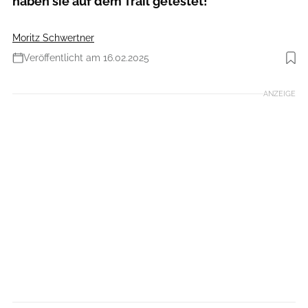
haben sie auf dem Trail getestet!
Moritz Schwertner
Veröffentlicht am 16.02.2025
Foto: Moritz Schwertner // www.moritzschwertner.de
ANZEIGE