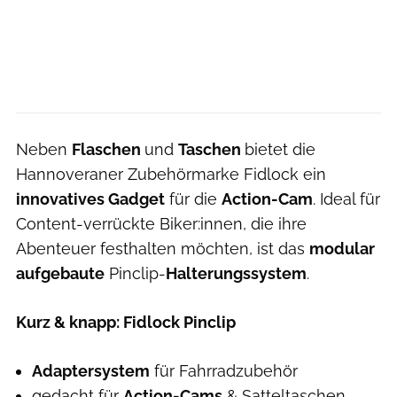
Neben
Flaschen
und
Taschen
bietet die
Hannoveraner Zubehörmarke Fidlock ein
innovatives Gadget
für die
Action-Cam
. Ideal für
Content-verrückte Biker:innen, die ihre
Abenteuer festhalten möchten, ist das
modular
aufgebaute
Pinclip-
Halterungssystem
.
Kurz & knapp: Fidlock Pinclip
Adaptersystem
für Fahrradzubehör
gedacht für
Action-Cams
& Satteltaschen