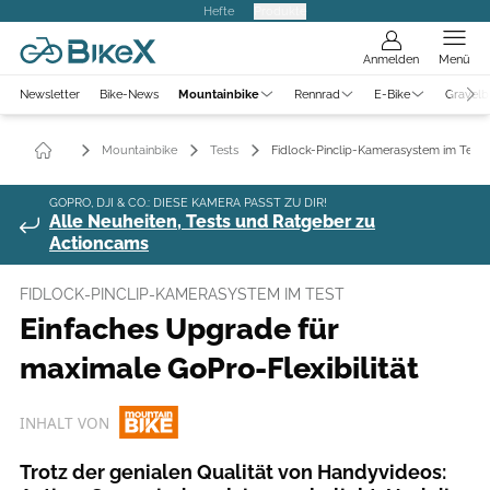
Hefte
Produkte
Anmelden
Menü
Newsletter
Bike-News
Mountainbike
Rennrad
E-Bike
Gravelb
Mountainbike
Tests
Fidlock-Pinclip-Kamerasystem im Test
GOPRO, DJI & CO.: DIESE KAMERA PASST ZU DIR!
Alle Neuheiten, Tests und Ratgeber zu
Actioncams
FIDLOCK-PINCLIP-KAMERASYSTEM IM TEST
Einfaches Upgrade für
maximale GoPro-Flexibilität
INHALT VON
Trotz der genialen Qualität von Handyvideos: