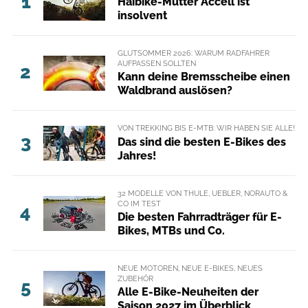
1
Haibike-Mutter Accell ist
insolvent
GLUTSOMMER 2026: WARUM RADFAHRER
AUFPASSEN SOLLTEN
2
Kann deine Bremsscheibe einen
Waldbrand auslösen?
VON TREKKING BIS E-MTB: WIR HABEN SIE ALLE!
3
Das sind die besten E-Bikes des
Jahres!
32 MODELLE VON THULE, UEBLER, NORAUTO &
CO IM TEST
4
Die besten Fahrradträger für E-
Bikes, MTBs und Co.
NEUE MOTOREN, NEUE E-BIKES, NEUES
ZUBEHÖR
5
Alle E-Bike-Neuheiten der
Saison 2027 im Überblick