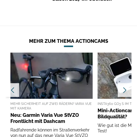
MEHR ZUM THEMA ACTIONCAMS
MEHR SICHERHEIT AUF ZWEI RÄDERN? VARIA VUE
INSTA360 GO3 S IM TES
MIT KAMERA
Mini-Actioncam
Neu: Garmin Varia Vue StVZO
Bildqualität?
Frontlicht mit Dashcam
Wie gut ist die Min
Radfahrende können im Straßenverkehr
Test!
von nun auf das neue Varia Vue StVZO